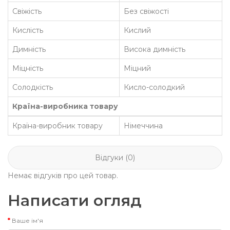
Свіжість
Без свіжості
Кислість
Кислий
Димність
Висока димність
Міцність
Міцний
Солодкість
Кисло-солодкий
Країна-виробника товару
Країна-виробник товару
Німеччина
Відгуки (0)
Немає відгуків про цей товар.
Написати огляд
Ваше ім'я