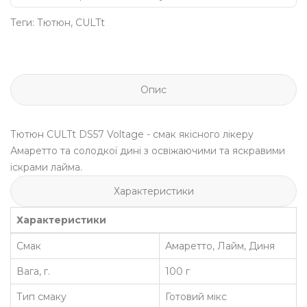
Теги:
Тютюн
,
CULTt
Опис
Тютюн CULTt DS57 Voltage - смак якісного лікеру
Амаретто та солодкої дині з освіжаючими та яскравими
іскрами лайма.
Характеристики
Характеристики
Смак
Амаретто, Лайм, Диня
Вага, г.
100 г
Тип смаку
Готовий мікс