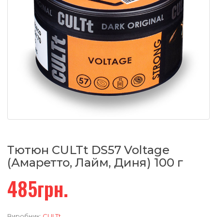
Тютюн CULTt DS57 Voltage
(Амаретто, Лайм, Диня) 100 г
485грн.
Виробник:
CULTt