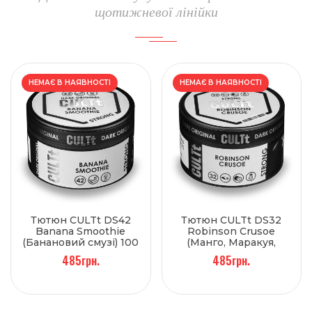
щотижневої лінійки
НЕМАЄ В НАЯВНОСТІ
НЕМАЄ В НАЯВНОСТІ
Тютюн CULTt DS42
Тютюн CULTt DS32
Banana Smoothie
Robinson Crusoe
(Банановий смузі) 100
(Манго, Маракуя,
г
Ананас) 100 г
485грн.
485грн.