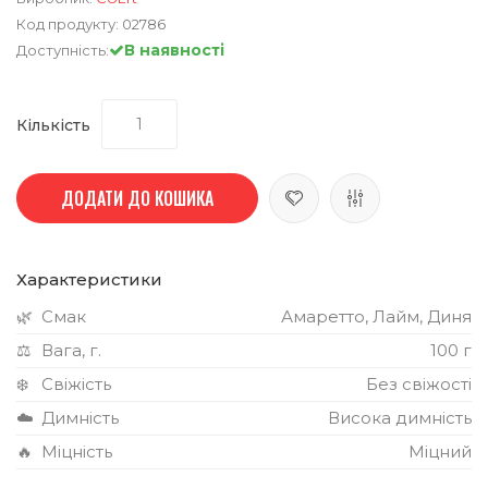
Код продукту:
02786
В наявності
Доступність:
Кількість
ДОДАТИ ДО КОШИКА
Характеристики
🌿
Смак
Амаретто, Лайм, Диня
⚖️
Вага, г.
100 г
❄️
Свіжість
Без свіжості
☁️
Димність
Висока димність
🔥
Міцність
Міцний