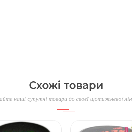
Схожі
товари
айте наші супутні товари до своєї щотижневої лін