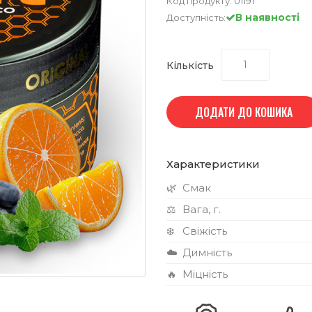
Код продукту:
01191
В наявності
Доступність:
Кількість
ДОДАТИ ДО КОШИКА
Характеристики
🌿
Смак
⚖️
Вага, г.
❄️
Свіжість
☁️
Димність
🔥
Міцність