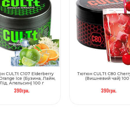
н CULTt C107 Elderberry
Тютюн CULTt C80 Cherr
Orange Ice (Бузина, Лайм,
(Вишневий чай) 100 
Лід, Апельсин) 100 г
390грн.
390грн.