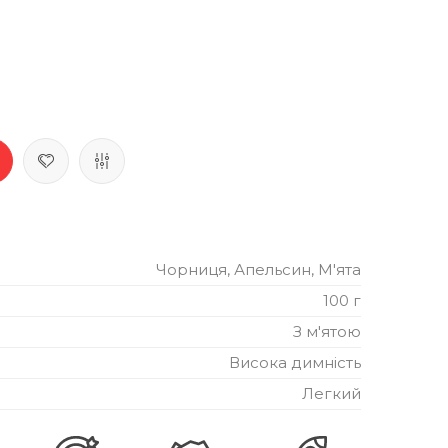
Чорниця, Апельсин, М'ята
100 г
З м'ятою
Висока димність
Легкий