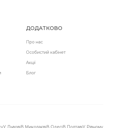
ДОДАТКОВО
Про нас
Особистий кабінет
Акції
и
Блог
ку
У Львові
В Миколаєві
В Одесі
В Полтаві
У Рівному