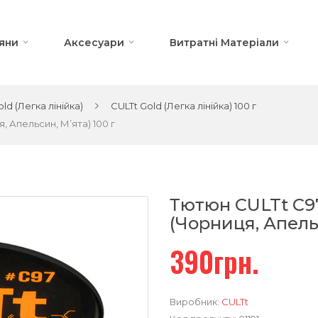
яни
Аксесуари
Витратні Матеріали
ld (Легка лінійка)
CULTt Gold (Легка лінійка) 100 г
, Апельсин, М’ята) 100 г
Тютюн CULTt C97
(Чорниця, Апельс
390грн.
Виробник:
CULTt