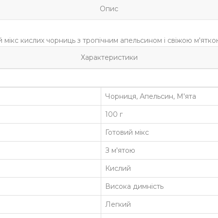
Опис
 мікс кислих чорниць з тропічним апельсином і свіжою м'яткою
Характеристики
Чорниця, Апельсин, М'ята
100 г
Готовий мікс
З м'ятою
Кислий
Висока димність
Легкий