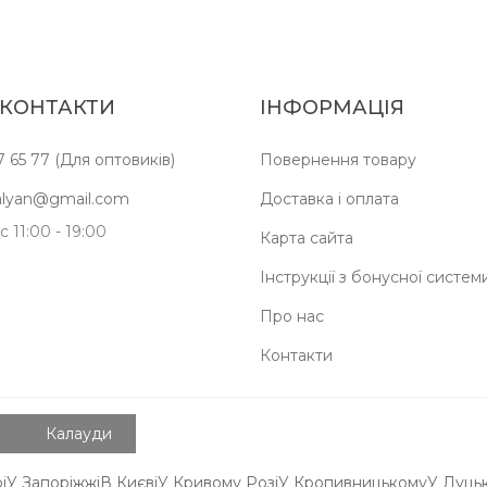
 КОНТАКТИ
ІНФОРМАЦІЯ
7 65 77 (Для оптовиків)
Повернення товару
kalyan@gmail.com
Доставка і оплата
 11:00 - 19:00
Карта сайта
Інструкції з бонусної систем
Про нас
Контакти
Калауди
і
У Запоріжжі
В Києві
У Кривому Розі
У Кропивницькому
У Луць