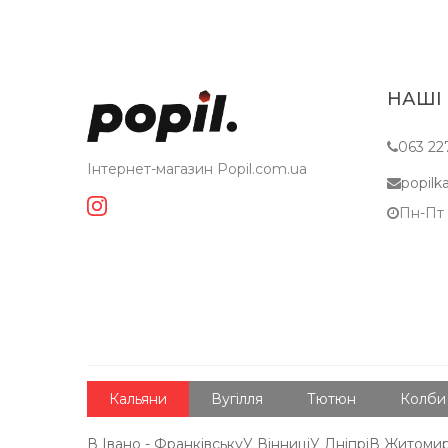
НАШІ
063 22
Інтернет-магазин Popil.com.ua
popil
Пн-Пт c
Кальяни
Вугілля
Тютюн
Колби
В Івано - Франківську
У Вінниці
У Дніпрі
В Житомир