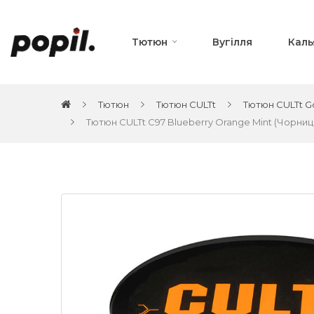
Тютюн
Вугілля
Каль
Тютюн
Тютюн CULTt
Тютюн CULTt Go
Тютюн CULTt C97 Blueberry Orange Mint (Чорниця