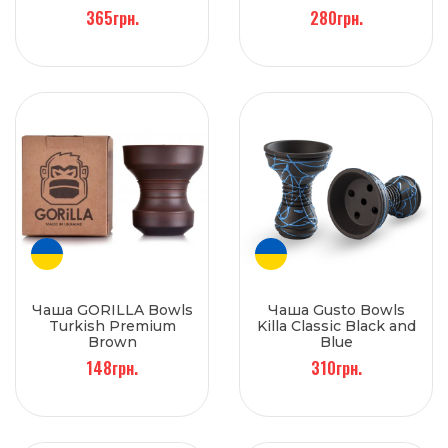
Регулятор жара
365грн.
280грн.
Yahya
Чаша GORILLA Bowls
Чаша Gusto Bowls
Turkish Premium
Killa Classic Black and
Brown
Blue
148грн.
310грн.