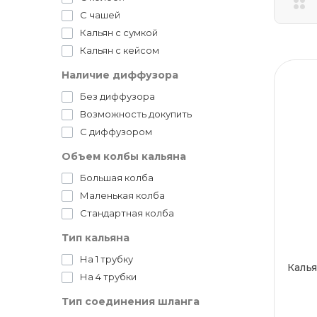
С чашей
Кальян с сумкой
Кальян с кейсом
Наличие диффузора
Без диффузора
Возможность докупить
С диффузором
Объем колбы кальяна
Большая колба
Маленькая колба
Стандартная колба
Тип кальяна
На 1 трубку
Калья
На 4 трубки
Тип соединения шланга