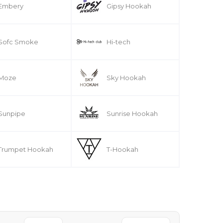
Embery
Gipsy Hookah
Sofc Smoke
Hi-tech
Moze
Sky Hookah
Sunpipe
Sunrise Hookah
Trumpet Hookah
T-Hookah