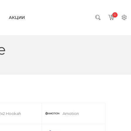
0
АКЦИИ
е
2x2 Hookah
Amotion