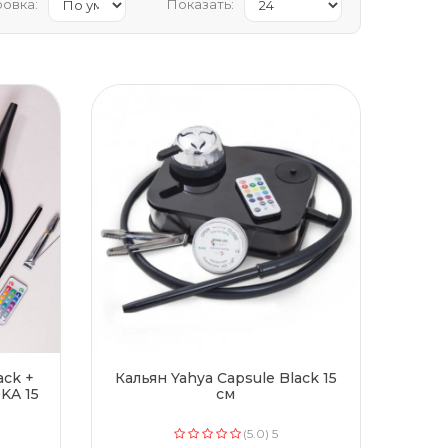
овка:
Показать:
ack +
Кальян Yahya Capsule Black 15
KA 15
см
(5.0) 5