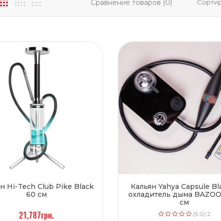
Сравнение товаров (0)
Сортир
н Hi-Tech Club Pike Black
Кальян Yahya Capsule Bl
60 см
охладитель дыма BAZOO
см
21,787грн.
(5.0) 2