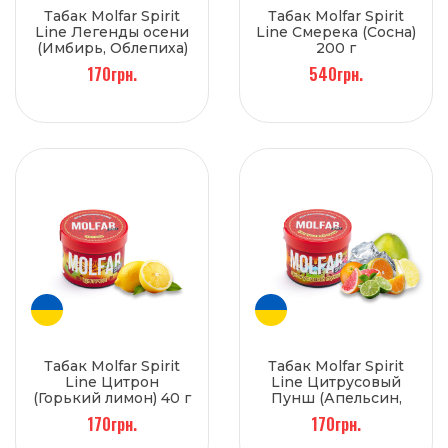
Табак Molfar Spirit
Табак Molfar Spirit
Line Легенды осени
Line Смерека (Сосна)
(Имбирь, Облепиха)
200 г
40 г
170грн.
540грн.
Табак Molfar Spirit
Табак Molfar Spirit
Line Цитрон
Line Цитрусовый
(Горький лимон) 40 г
Пунш (Апельсин,
Грейпфрут, Лайм,
170грн.
170грн.
Лед, Помело) 40 г