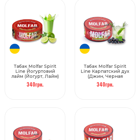
Табак Molfar Spirit
Табак Molfar Spirit
Line Йогуртовий
Line Карпатский дух
лайм (Йогурт, Лайм)
(Джин, Черная
100 г
смородина, Ель) 100
340грн.
340грн.
г