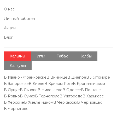
О нас
Личный кабинет
Акции
Блог
Кальяны
Угли
Табак
Колбы
Калауды
В Ивано - Франковске
В Виннице
В Днепре
В Житомире
В Запорожье
В Киеве
В Кривом Роге
В Кропивницком
В Луцке
В Львове
В Николаеве
В Одессе
В Полтаве
В Ровно
В Сумах
В Тернополе
В Ужгороде
В Харькове
В Херсоне
В Хмельницком
В Черкассах
В Черновцах
В Чернигове