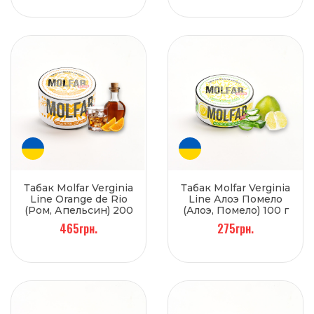
Табак Molfar Verginia
Табак Molfar Verginia
Line Orange de Rio
Line Алоэ Помело
(Ром, Апельсин) 200
(Алоэ, Помело) 100 г
г
465грн.
275грн.