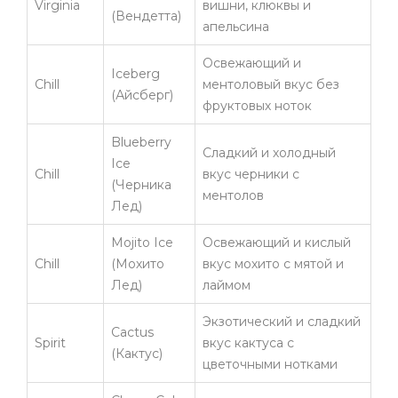
Virginia
вишни, клюквы и
(Вендетта)
апельсина
Освежающий и
Iceberg
Chill
ментоловый вкус без
(Айсберг)
фруктовых ноток
Blueberry
Сладкий и холодный
Ice
Chill
вкус черники с
(Черника
ментолов
Лед)
Mojito Ice
Освежающий и кислый
Chill
(Мохито
вкус мохито с мятой и
Лед)
лаймом
Экзотический и сладкий
Cactus
Spirit
вкус кактуса с
(Кактус)
цветочными нотками