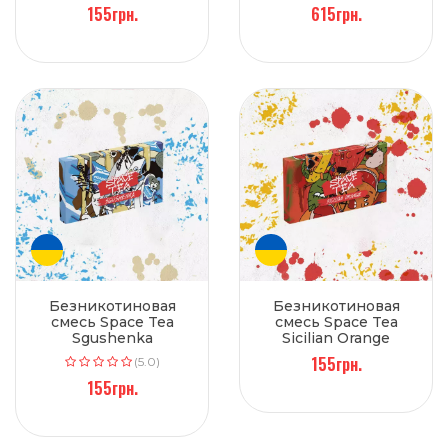
(Грейпфрут) 40 г
(Сгущенка) 250 г
155грн.
615грн.
Безникотиновая
Безникотиновая
смесь Space Tea
смесь Space Tea
Sgushenka
Sicilian Orange
(Сгущенка) 40 г
(Апельсин) 40 г
155грн.
(5.0)
155грн.