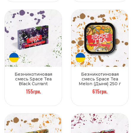
Безникотиновая
Безникотиновая
смесь Space Tea
смесь Space Tea
Black Currant
Melon (Дыня) 250 г
(Черная смородина)
155грн.
615грн.
40 г