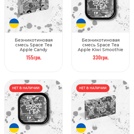
Безникотиновая
Безникотиновая
смесь Space Tea
смесь Space Tea
Apple Candy
Apple Kiwi Smoothie
(Яблочная конфета)
(Яблоко, Киви,
155грн.
330грн.
40 г
Смузи) 100 г
НЕТ В НАЛИЧИИ
НЕТ В НАЛИЧИИ