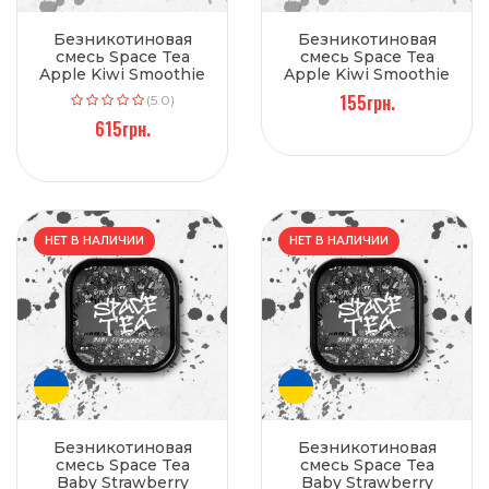
Безникотиновая
Безникотиновая
смесь Space Tea
смесь Space Tea
Apple Kiwi Smoothie
Apple Kiwi Smoothie
(Яблоко, Киви,
(Яблоко, Киви,
155грн.
(5.0)
Смузи) 250 г
Смузи) 40 г
615грн.
НЕТ В НАЛИЧИИ
НЕТ В НАЛИЧИИ
Безникотиновая
Безникотиновая
смесь Space Tea
смесь Space Tea
Baby Strawberry
Baby Strawberry