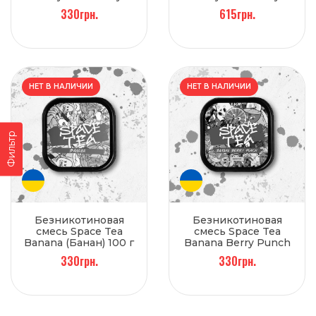
(Земляника) 100 г
(Земляника) 250 г
330грн.
615грн.
НЕТ В НАЛИЧИИ
НЕТ В НАЛИЧИИ
Фильтр
Безникотиновая
Безникотиновая
смесь Space Tea
смесь Space Tea
Banana (Банан) 100 г
Banana Berry Punch
(Бананово-ягодный
330грн.
330грн.
микс) 100 г