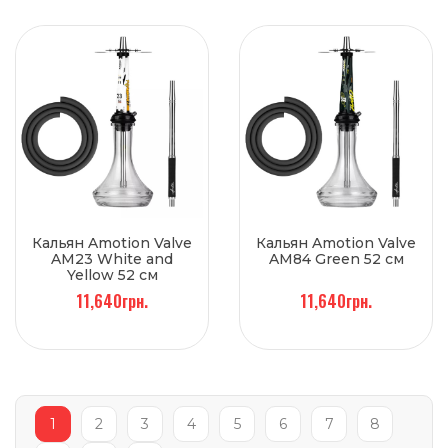
Кальян Amotion Valve
Кальян Amotion Valve
AM23 White and
AM84 Green 52 см
Yellow 52 см
11,640грн.
11,640грн.
1
2
3
4
5
6
7
8