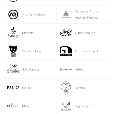
Кальяны Alpha
Aroma Hookah
Hookah Replica
Embery
Gipsy Hookah
Stealler Boost
Gramm Hookah
Sofc Smoke
Hi-tech
PALKA
Karma
Moze
Sky Hookah