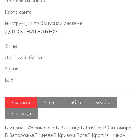
Доставка и оплата
Карта сайта
Инструкции по бонусной системе
ДОПОЛНИТЕЛЬНО
О нас
Личный кабинет
Акции
Блог
Кальяны
Угли
Табак
Колбы
Калауды
В Ивано - Франковске
В Виннице
В Днепре
В Житомире
В Запорожье
В Киеве
В Кривом Роге
В Кропивницком