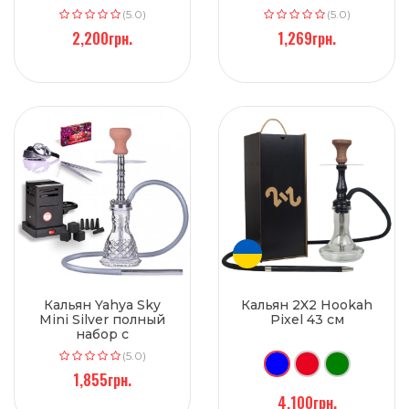
(5.0)
(5.0)
2,200грн.
1,269грн.
Кальян Yahya Sky
Кальян 2X2 Hookah
Mini Silver полный
Pixel 43 см
набор с
аксессуарами 43 см
(5.0)
1,855грн.
4,100грн.