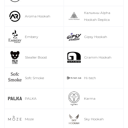
Кальяны Alpha
Aroma Hookah
Hookah Replica
Embery
Gipsy Hookah
Stealler Boost
Gramm Hookah
Sofc Smoke
Hi-tech
PALKA
Karma
Moze
Sky Hookah