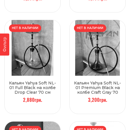
НЕТ В НАЛИЧИИ
НЕТ В НАЛИЧИИ
Фильтр
Кальян Yahya Soft NL-
Кальян Yahya Soft NL-
01 Full Black на колбе
01 Premium Black на
Drop Clear 70 см
колбе Craft Gray 70
см
2,880грн.
3,200грн.
НЕТ В НАЛИЧИИ
НЕТ В НАЛИЧИИ