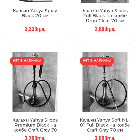
Кальян Yahya Spray
Кальян Yahya Slides
Black 70 см
Full Black на колбе
Drop Clear 70 см
3,339грн.
2,880грн.
НЕТ В НАЛИЧИИ
НЕТ В НАЛИЧИИ
Кальян Yahya Slides
Кальян Yahya Soft NL-
Premium Black на
01 Full Black на колбе
колбе Craft Gray 70
Craft Gray 70 см
см
3,200грн.
3,090грн.