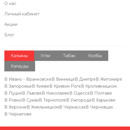
О нас
Личный кабинет
Акции
Блог
Кальяны
Угли
Табак
Колбы
Калауды
В Ивано - Франковске
В Виннице
В Днепре
В Житомире
В Запорожье
В Киеве
В Кривом Роге
В Кропивницком
В Луцке
В Львове
В Николаеве
В Одессе
В Полтаве
В Ровно
В Сумах
В Тернополе
В Ужгороде
В Харькове
В Херсоне
В Хмельницком
В Черкассах
В Черновцах
В Чернигове