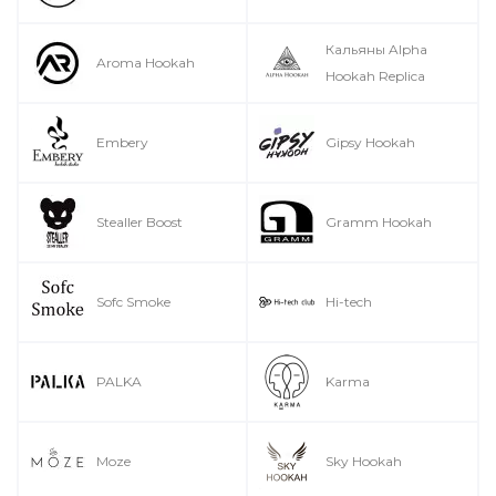
Кальяны Alpha
Aroma Hookah
Hookah Replica
Embery
Gipsy Hookah
Stealler Boost
Gramm Hookah
Sofc Smoke
Hi-tech
PALKA
Karma
Moze
Sky Hookah