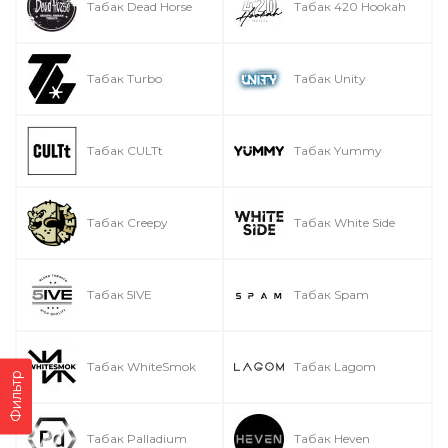
Табак Dead Horse
Табак 420 Hookah
Табак Turbo
Табак Unity
Табак CULTt
Табак Yummy
Табак Creepy
Табак White Side
Табак 5IVE
Табак Spam
Табак WhiteSmok
Табак Lagom
Фильтр
Табак Palladium
Табак Heven