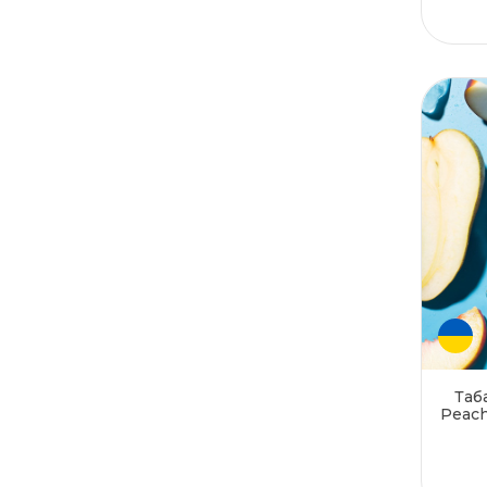
Травы
Хвоя
Цитрусовые вкусы
Чай
Черная смородина
Черника
Энергетик
Яблоко
Ягодные миксы
Таб
Peach