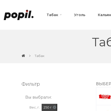
Табак
Уголь
Калья
Та
Табак
Фильтр
ВЫБЕР
Вы выбрали:
Вес, г.:
250 г