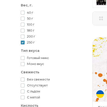
Unity
Вес, г.
Yummy
40 г
50 г
100 г
180 г
200 г
250 г
Тип вкуса
Готовый микс
Моно вкус
Свежесть
Без свежести
Отсутствует
С льдом
С мятой
Кислость