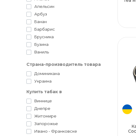
Tea R
Апельсин
Арбуз
Банан
Барбарис
Брусника
Бузина
Ваниль
Вино
Страна-производитель товара
Виноград
Доминикана
Вишня
Украина
Гастро
Голубика
Купить табак в
Гранат
Виннице
Грейпфрут
Днепре
Груша
Житомире
Гуава
Запорожье
К
Гуарана
Coc
Ивано - Франковске
Десертные вкусы