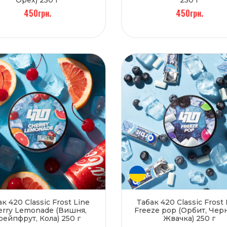
450грн.
450грн.
ак 420 Classic Frost Line
Табак 420 Classic Frost 
erry Lemonade (Вишня,
Freeze pop (Орбит, Чер
рейпфрут, Кола) 250 г
Жвачка) 250 г