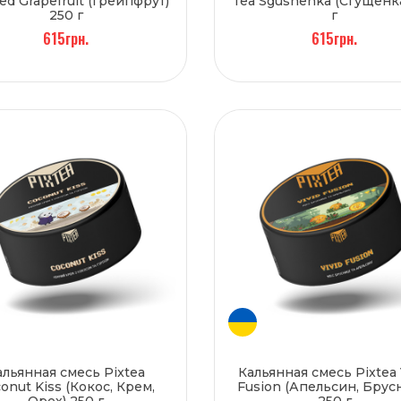
ed Grapefruit (Грейпфрут)
Tea Sgushenka (Сгущенка
250 г
г
615грн.
615грн.
альянная смесь Pixtea
Кальянная смесь Pixtea 
onut Kiss (Кокос, Крем,
Fusion (Апельсин, Брус
Орех) 250 г
250 г