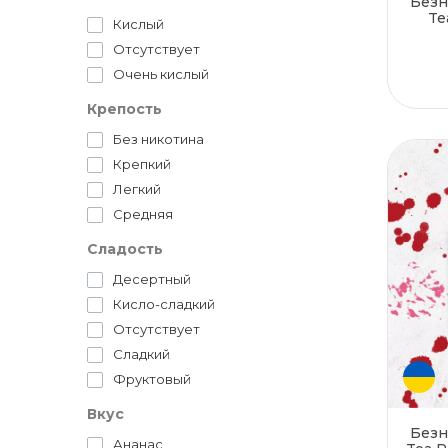
Безн
Te
Кислый
Отсутствует
Очень кислый
Крепость
Без никотина
Крепкий
Легкий
Средняя
Сладость
Десертный
Кисло-сладкий
Отсутствует
Сладкий
Фруктовый
Вкус
Безн
Ананас