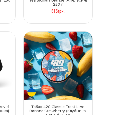
) 250
Tea Sicilian Orange (Апельсин)
250 г
615грн.
Vivid
Табак 420 Classic Frost Line
ника)
Banana Strawberry (Клубника,
Банан) 250 г