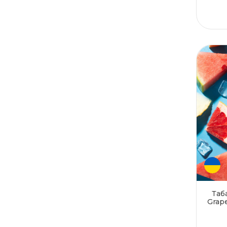
Лемонграсс
Лимон
Малина
Манго
Мандарин
Маракуйя
Марула
Мёд
Мята
Напитки
Орех
Папайя
Персик
Помело
Сакура
Таб
Grap
Слива
Смородина