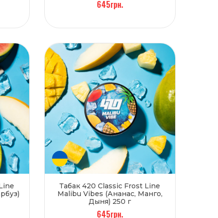
645грн.
Line
Табак 420 Classic Frost Line
Арбуз)
Malibu Vibes (Ананас, Манго,
Дыня) 250 г
645грн.