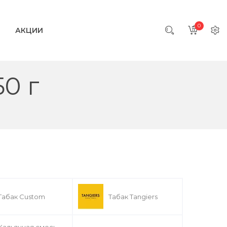
0
АКЦИИ
0 г
Табак Custom
Табак Tangiers
Кальянная смесь