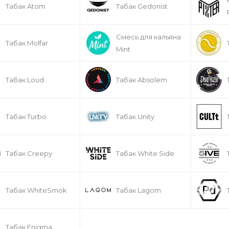
Табак Atom
Табак Gedonist
Смесь для кальяна
Табак Molfar
Mint
Табак Loud
Табак Absolem
Табак Turbo
Табак Unity
Табак Creepy
Табак White Side
Табак WhiteSmok
Табак Lagom
Табак Enigma