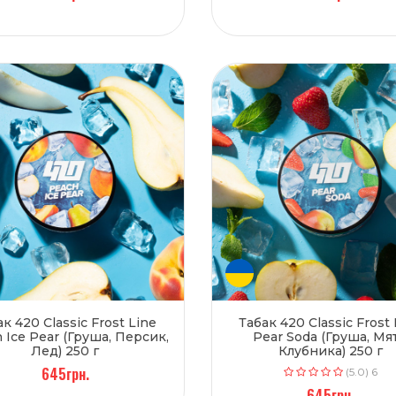
ак 420 Classic Frost Line
Табак 420 Classic Frost 
 Ice Pear (Груша, Персик,
Pear Soda (Груша, Мят
Лед) 250 г
Клубника) 250 г
645грн.
(5.0) 6
645грн.