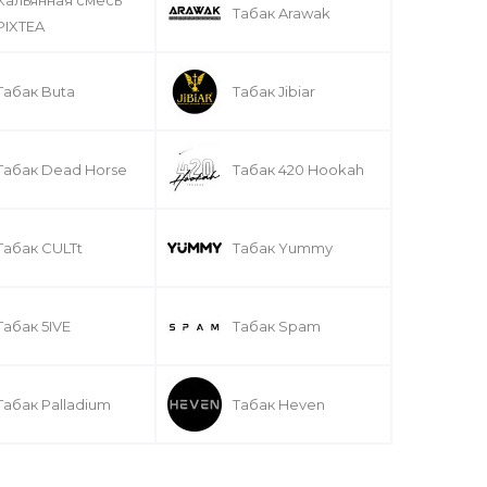
Табак Arawak
PIXTEA
Табак Buta
Табак Jibiar
Табак Dead Horse
Табак 420 Hookah
Табак CULTt
Табак Yummy
Табак 5IVE
Табак Spam
Табак Palladium
Табак Heven