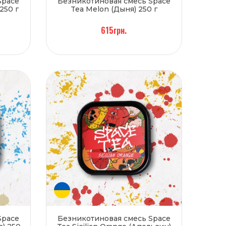
Space
Безникотиновая смесь Space
250 г
Tea Melon (Дыня) 250 г
615грн.
Space
Безникотиновая смесь Space