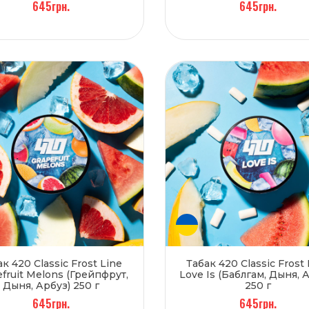
645грн.
645грн.
ак 420 Classic Frost Line
Табак 420 Classic Frost 
efruit Melons (Грейпфрут,
Love Is (Баблгам, Дыня, 
Дыня, Арбуз) 250 г
250 г
645грн.
645грн.