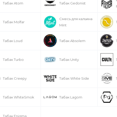
Табак Atom
Табак Gedonist
Смесь для кальяна
Табак Molfar
Mint
Табак Loud
Табак Absolem
Табак Turbo
Табак Unity
Табак Creepy
Табак White Side
Табак WhiteSmok
Табак Lagom
Табак Enigma