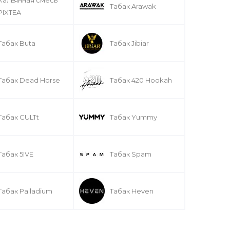
Табак Arawak
PIXTEA
Табак Buta
Табак Jibiar
Табак Dead Horse
Табак 420 Hookah
Табак CULTt
Табак Yummy
Табак 5IVE
Табак Spam
Табак Palladium
Табак Heven