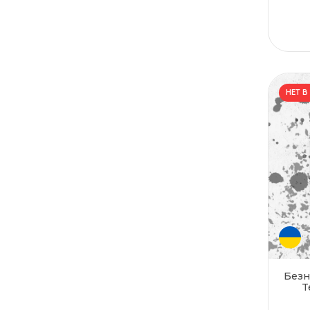
НЕТ В
Безн
T