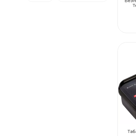
Безн
Одессе
T
Полтаве
Ровно
Сумах
Тернополе
Ужгороде
Харькове
Херсоне
Хмельницком
Черкассах
Чернигове
Черновцах
Таб