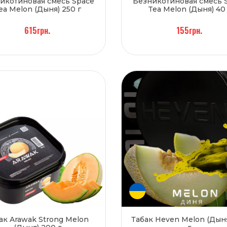
икотиновая смесь Space
Безникотиновая смесь 
ea Melon (Дыня) 250 г
Tea Melon (Дыня) 40
615грн.
155грн.
ак Arawak Strong Melon
Табак Heven Melon (Дыня