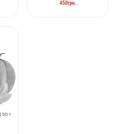
450грн.
) 50 г