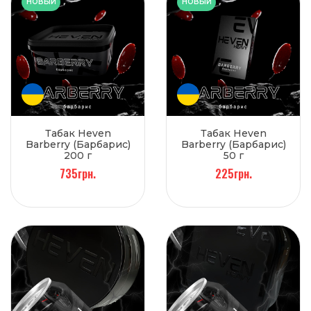
НОВЫЙ
НОВЫЙ
Табак Heven
Табак Heven
Barberry (Барбарис)
Barberry (Барбарис)
200 г
50 г
735грн.
225грн.