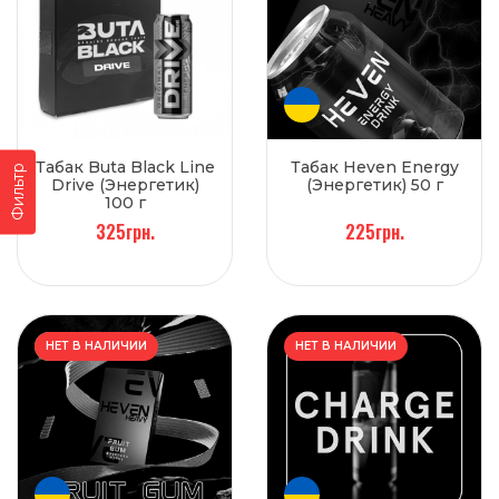
Табак Buta Black Line
Табак Heven Energy
Фильтр
Drive (Энергетик)
(Энергетик) 50 г
100 г
325грн.
225грн.
НОВЫЙ
НЕТ В НАЛИЧИИ
НЕТ В НАЛИЧИИ