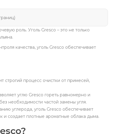
страниц)
евую роль. Уголь Gresco – это не только
льяна.
троля качества, уголь Gresco обеспечивает
т строгий процесс очистки от примесей,
воляет углю Gresco гореть равномерно и
ез необходимости частой замены угля.
нию углерода, уголь Gresco обеспечивает
к и создает плотные ароматные облака дыма.
esco?