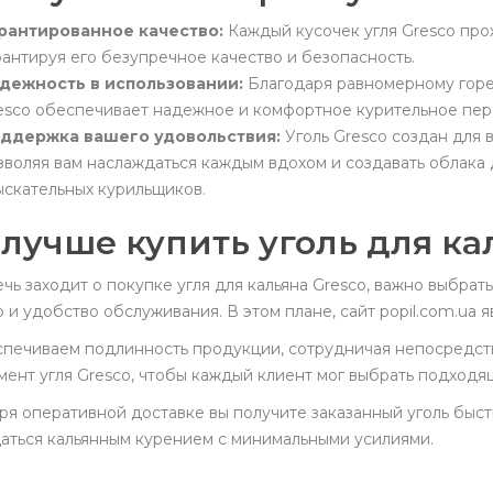
рантированное качество:
Каждый кусочек угля Gresco про
рантируя его безупречное качество и безопасность.
дежность в использовании:
Благодаря равномерному горе
esco обеспечивает надежное и комфортное курительное пер
ддержка вашего удовольствия:
Уголь Gresco создан для 
зволяя вам наслаждаться каждым вдохом и создавать облака
ыскательных курильщиков.
 лучше купить уголь для ка
ечь заходит о покупке угля для кальяна Gresco, важно выбра
о и удобство обслуживания. В этом плане, сайт popil.com.ua
печиваем подлинность продукции, сотрудничая непосредст
мент угля Gresco, чтобы каждый клиент мог выбрать подходя
ря оперативной доставке вы получите заказанный уголь быст
аться кальянным курением с минимальными усилиями.