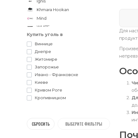
Ignis
Khmara Hookan
Mind
WHITE
Для нас
Купить уголь в
Yahya
продукт
Виннице
Произве
Днепре
непревз
Житомире
Запорожье
Осо
Ивано - Франковске
Киеве
Чи
об
Кривом Роге
Дл
Кропивницком
до
Луцке
Ин
Львове
ин
Николаеве
СБРОСИТЬ
ВЫБЕРИТЕ ФИЛЬТРЫ
Одессе
Поч
Полтаве