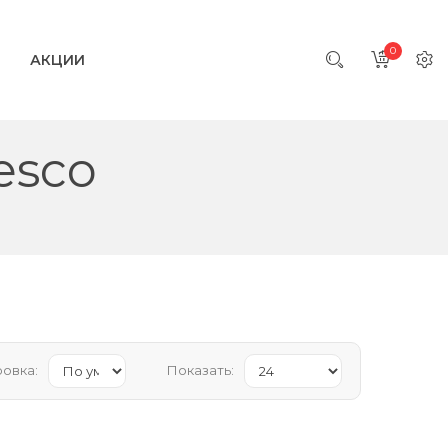
0
АКЦИИ
esco
овка:
Показать: