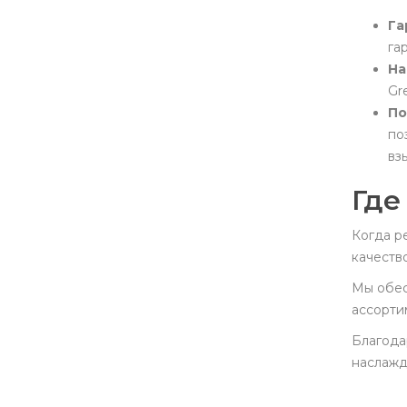
Ровно
Га
Сумах
га
Тернополе
На
Ужгороде
Gr
Харькове
По
Херсоне
по
Хмельницком
вз
Черкассах
Где
Чернигове
Черновцах
Когда р
качеств
Мы обес
ассорти
Благода
наслажд