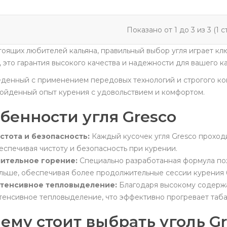
Показано от 1 до 3 из 3 (1 
тоящих любителей кальяна, правильный выбор угля играет ключ
, это гарантия высокого качества и надежности для вашего ка
денный с применением передовых технологий и строгого кон
ойденный опыт курения с удовольствием и комфортом.
бенности угля Gresco
стота и безопасность:
Каждый кусочек угля Gresco проходи
еспечивая чистоту и безопасность при курении.
ительное горение:
Специально разработанная формула поз
льше, обеспечивая более продолжительные сессии курения б
тенсивное тепловыделение:
Благодаря высокому содержа
тенсивное тепловыделение, что эффективно прогревает таба
ему стоит выбрать уголь Gr