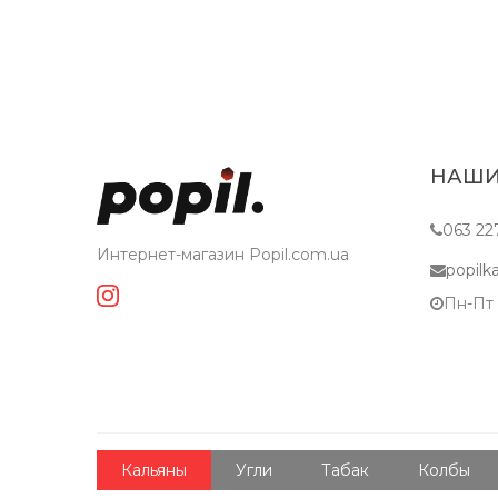
НАШИ
063 22
Интернет-магазин Popil.com.ua
popil
Пн-Пт з
Кальяны
Угли
Табак
Колбы