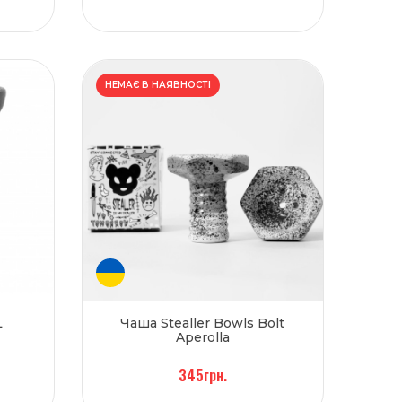
НЕМАЄ В НАЯВНОСТІ
L
Чаша Stealler Bowls Bolt
Aperolla
345грн.