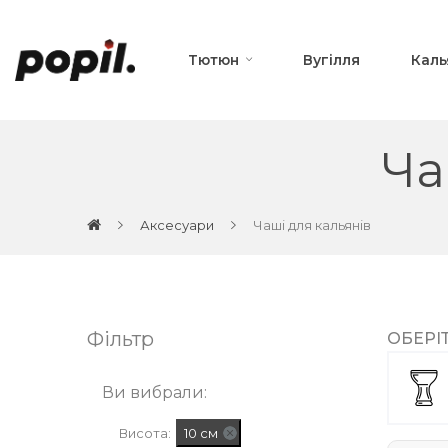
Тютюн
Вугілля
Каль
Ча
Аксесуари
Чаші для кальянів
Фільтр
ОБЕРІ
Ви вибрали:
Висота:
10 см