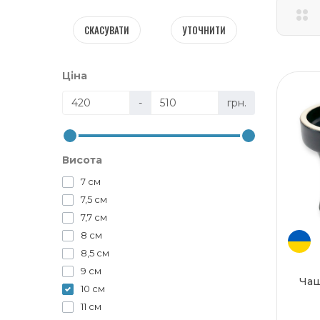
СКАСУВАТИ
УТОЧНИТИ
Ціна
-
грн.
Висота
7 см
7,5 см
7,7 см
8 см
8,5 см
9 см
Чаш
10 см
11 см