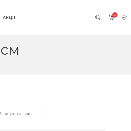
0
АКЦІЇ
 см
Електронна чаша