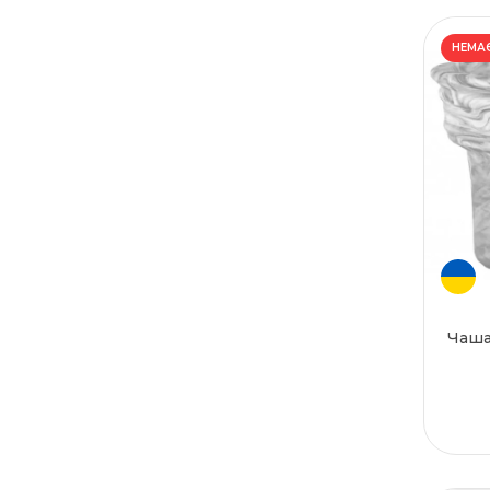
НЕМАЄ
Чаша 