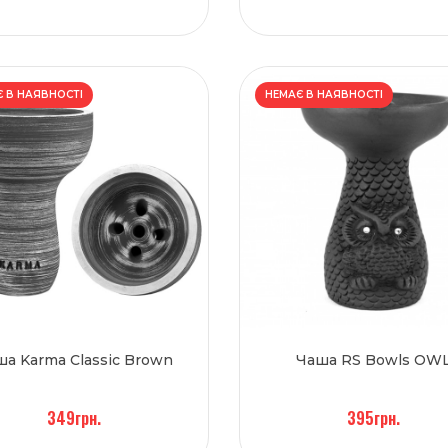
 В НАЯВНОСТІ
НЕМАЄ В НАЯВНОСТІ
а Karma Classic Brown
Чаша RS Bowls OW
349грн.
395грн.