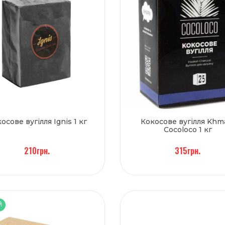
осове вугілля Ignis 1 кг
Кокосове вугілля Khm
Cocoloco 1 кг
210грн.
315грн.
Й