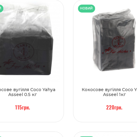
Й
НОВИЙ
сове вугілля Coco Yahya
Кокосове вугілля Coco 
Asseel 0.5 кг
Asseel 1кг
115грн.
220грн.