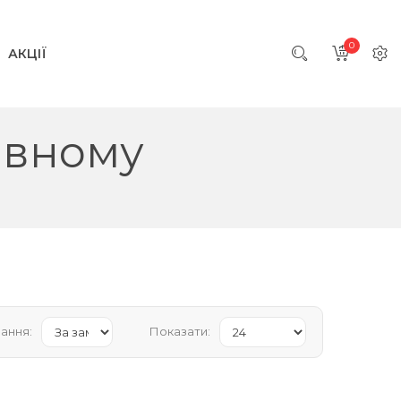
0
АКЦІЇ
Рівному
ання:
Показати: