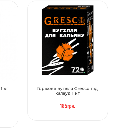
1 кг
Горіхове вугілля Gresco під
калауд 1 кг
185грн.