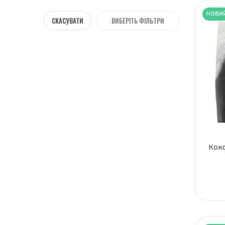
Львові
НОВИ
Миколаєві
СКАСУВАТИ
ВИБЕРІТЬ ФІЛЬТРИ
Одесі
Полтаві
Рівному
Сумах
Тернополі
Ужгороді
Харкові
Херсоні
Хмельницькому
Черкасах
Коко
Чернівцях
Чернігові