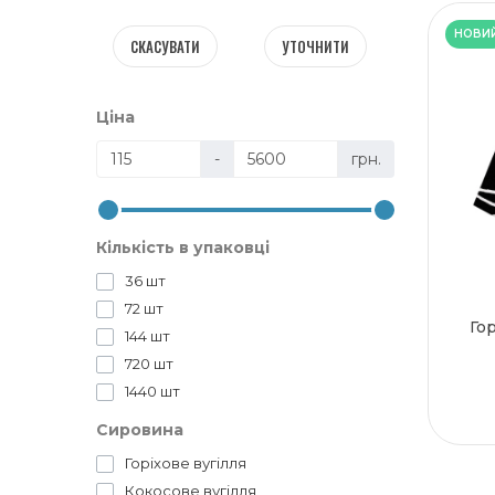
НОВИ
СКАСУВАТИ
УТОЧНИТИ
Ціна
-
грн.
Кількість в упаковці
36 шт
72 шт
Гор
144 шт
720 шт
1440 шт
Сировина
Горіхове вугілля
Кокосове вугілля