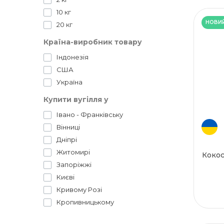
10 кг
НОВИ
20 кг
Країна-виробник товару
Індонезія
США
Україна
Купити вугілля у
Івано - Франківську
Вінниці
Дніпрі
Житомирі
Кокос
Запоріжжі
Києві
Кривому Розі
Кропивницькому
Луцьку