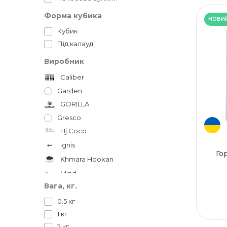
Форма кубика
НОВИ
Кубик
Під калауд
Виробник
Caliber
Garden
GORILLA
Gresco
Hj Coco
Ignis
Го
Khmara Hookan
Mind
Вага, кг.
WHITE
0.5 кг
Yahya
1 кг
2 кг