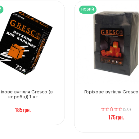
Й
НОВИЙ
іхове вугілля Gresco (в
Горіхове вугілля Gresco 
коробці) 1 кг
185грн.
(5.0)
175грн.