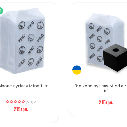
Й
ріхове вугілля Mind 1 кг
Горіхове вугілля Mind air
кг
215грн.
(5.0) 2
215грн.