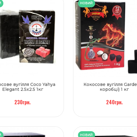
Й
НОВИЙ
сове вугілля Coco Yahya
Кокосове вугілля Garde
Elegant 2.5x2.5 1кг
коробці) 1 кг
230грн.
240грн.
Й
НОВИЙ