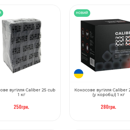
Й
НОВИЙ
ове вугілля Caliber 25 cub
Кокосове вугілля Caliber 
1 кг
(у коробці) 1 кг
250грн.
280грн.