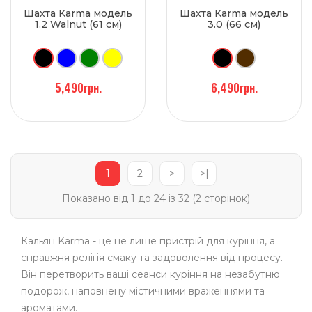
Шахта Karma модель
Шахта Karma модель
1.2 Walnut (61 см)
3.0 (66 см)
5,490грн.
6,490грн.
1
2
>
>|
Показано від 1 до 24 із 32 (2 сторінок)
Кальян Karma - це не лише пристрій для куріння, а
справжня релігія смаку та задоволення від процесу.
Він перетворить ваші сеанси куріння на незабутню
подорож, наповнену містичними враженнями та
ароматами.