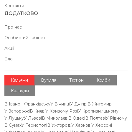
Контакти
ДОДАТКОВО
Про нас
Особистий кабінет
Акції
Блог
Кальяни
Вугілля
Тютюн
Колби
Калауди
В Івано - Франківську
У Вінниці
У Дніпрі
В Житомирі
У Запоріжжі
В Києві
У Кривому Розі
У Кропивницькому
У Луцьку
У Львові
В Миколаєві
В Одесі
В Полтаві
У Рівному
В Сумах
У Тернополі
В Ужгороді
У Харкові
У Херсоні