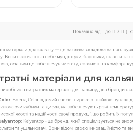
Показано від 1 до 11 із 11 (1 
ні матеріали для кальяну — це важлива складова вашого курін
у. Вони включають в себе мундштуки, барвники, шланги та інш
ою, оскільки це забезпечує чистоту, смачність та комфорт кур
тратні матеріали для калья
і виробників витратних матеріалів для кальяну, два бренди осо
Color
: Бренд Color відомий своєю широкою лінійкою вугілля дл
включаючи кубики та диски, які забезпечують різні температур
високої якості та надійності своєї продукції, що робить їх по
Kalyantop
: Kalyantop - це бренд, який спеціалізується на вир
фільтри та ущільнювачі. Вони відомі своєю інноваційністю та в