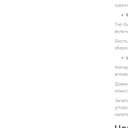
курінн
Тип ба
включа
Якість
збере
Матері
вплива
Довжи
кількі
Загало
уподоб
здоров