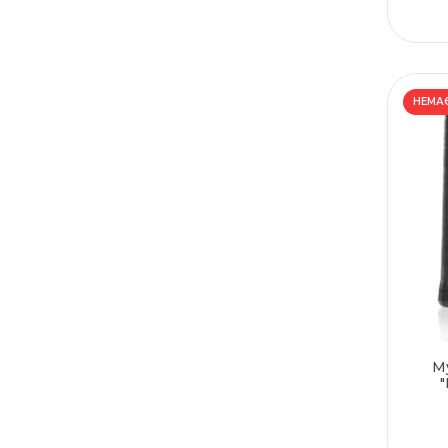
НЕМАЄ
М