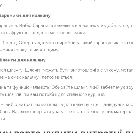
я.
Барвники для кальяну
:
рвників: Вибір барвника залежить від ваших уподобань щодо 
ють фруктові, ягідні та ментолові смаки.
 і бренд: Оберіть відомого виробника, який гарантує якість і
ження смаку та якості диму.
Шланги для кальяну
:
ал шлангу: Шланги можуть бути виготовлені з силікону, мета
є на смак кальяну і легко миється.
на та функціональність: Обирайте шланг, який забезпечує зр
сть шлангів, які вам потрібні для спільного куріння.
м, вибір витратних матеріалів для кальяну - це індивідуальна с
ань. Важливо звертати увагу на якість і безпеку цих матеріал
'я.