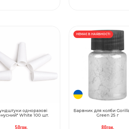
НЕМАЄ В НАЯВНОСТІ
ундштуки одноразові
Барвник для колби Gorilla
онусний" White 100 шт.
Green 25 г
50грн.
80грн.