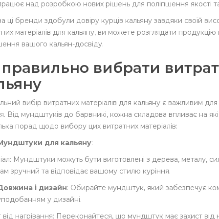
працює над розробкою нових рішень для поліпшення якості та
 ці бренди здобули довіру курців кальяну завдяки своїй висок
них матеріалів для кальяну, ви можете розглядати продукцію 
шення вашого кальян-досвіду.
 правильно вибрати витрат
льяну
льний вибір витратних матеріалів для кальяну є важливим дл
я. Від мундштуків до барвникі, кожна складова впливає на які
лька порад щодо вибору цих витратних матеріалів:
Мундштуки для кальяну
:
ал: Мундштуки можуть бути виготовлені з дерева, металу, сил
ам зручний та відповідає вашому стилю куріння.
Довжина і дизайн
: Обирайте мундштук, який забезпечує ком
уподобанням у дизайні.
 від нагрівання: Переконайтеся, що мундштук має захист від 