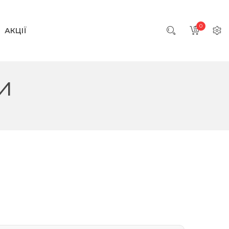
0
АКЦІЇ
и