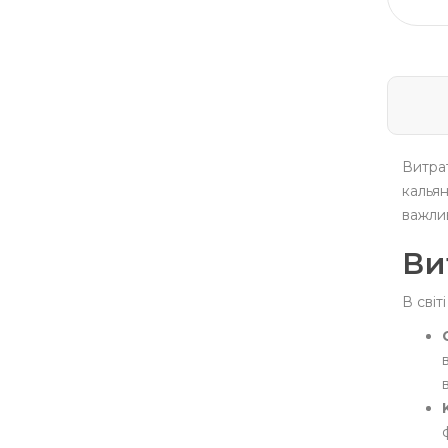
Витрат
кальян
важлив
Ви
В світ