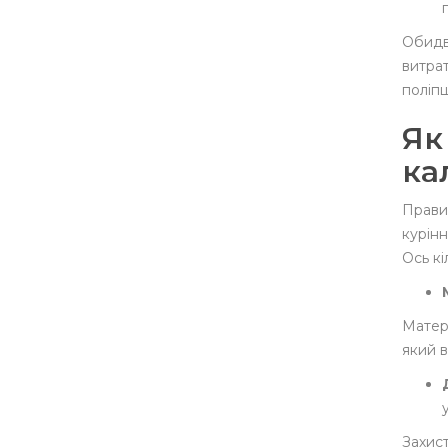
Обидва
витрат
поліп
Як
ка
Прави
курінн
Ось кі
Матері
який в
Захист