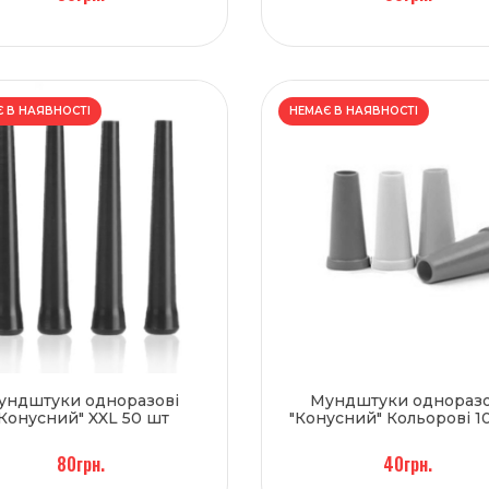
 В НАЯВНОСТІ
НЕМАЄ В НАЯВНОСТІ
ундштуки одноразові
Мундштуки одноразо
"Конусний" XXL 50 шт
"Конусний" Кольорові 
80грн.
40грн.