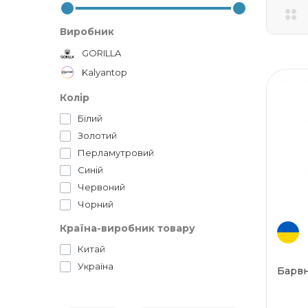
Виробник
GORILLA
Kalyantop
Колір
Білий
Золотий
Перламутровий
Синій
Червоний
Чорний
Країна-виробник товару
Китай
Україна
Барвн