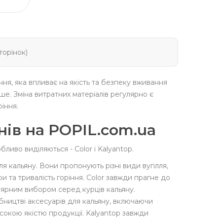
сторінок)
ня, яка впливає на якість та безпеку вживання
е. Зміна витратних матеріалів регулярно є
іння.
нів на POPIL.com.ua
бливо виділяються - Color і Kalyantop.
я кальяну. Вони пропонують різні види вугілля,
и та тривалість горіння. Color завжди прагне до
пулярним вибором серед курців кальяну.
обництві аксесуарів для кальяну, включаючи
исокою якістю продукції. Kalyantop завжди