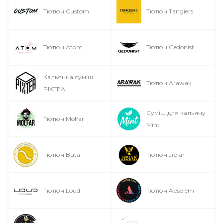
Тютюн Custom
Тютюн Tangiers
Тютюн Atom
Тютюн Gedonist
Кальянна суміш
Тютюн Arawak
PIXTEA
Суміш для кальяну
Тютюн Molfar
Mint
Тютюн Buta
Тютюн Jibiar
Тютюн Loud
Тютюн Absolem