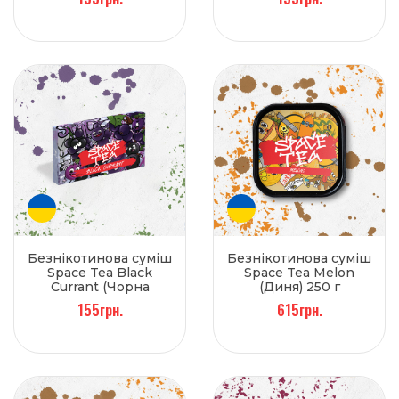
Безнікотинова суміш
Безнікотинова суміш
Space Tea Black
Space Tea Melon
Currant (Чорна
(Диня) 250 г
смородина) 40 г
155грн.
615грн.