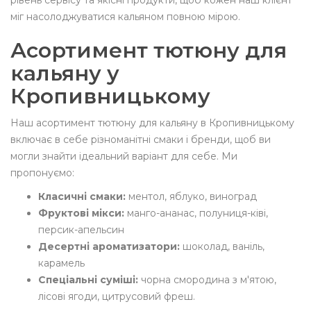
рівень сервісу та якісні продукти, щоб кожен наш клієнт
міг насолоджуватися кальяном повною мірою.
Асортимент тютюну для
кальяну у
Кропивницькому
Наш асортимент тютюну для кальяну в Кропивницькому
включає в себе різноманітні смаки і бренди, щоб ви
могли знайти ідеальний варіант для себе. Ми
пропонуємо:
Класичні смаки:
ментол, яблуко, виноград
Фруктові мікси:
манго-ананас, полуниця-ківі,
персик-апельсин
Десертні ароматизатори:
шоколад, ваніль,
карамель
Спеціальні суміші:
чорна смородина з м'ятою,
лісові ягоди, цитрусовий фреш.