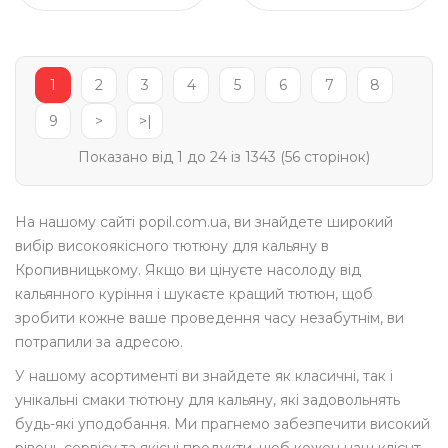
1
2
3
4
5
6
7
8
9
>
>|
Показано від 1 до 24 із 1343 (56 сторінок)
На нашому сайті popil.com.ua, ви знайдете широкий
вибір високоякісного тютюну для кальяну в
Кропивницькому. Якщо ви цінуєте насолоду від
кальянного куріння і шукаєте кращий тютюн, щоб
зробити кожне ваше проведення часу незабутнім, ви
потрапили за адресою.
У нашому асортименті ви знайдете як класичні, так і
унікальні смаки тютюну для кальяну, які задовольнять
будь-які уподобання. Ми прагнемо забезпечити високий