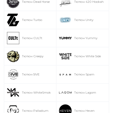
Тютюн Dead Horse
Тютюн 420 Hookah
Тютюн Turbo
Тютюн Unity
Тютюн CULTt
Тютюн Yummy
Тютюн Creepy
Тютюн White Side
Тютюн 5IVE
Тютюн Spam
Тютюн WhiteSmok
Тютюн Lagom
Тютюн Palladium
Тютюн Heven