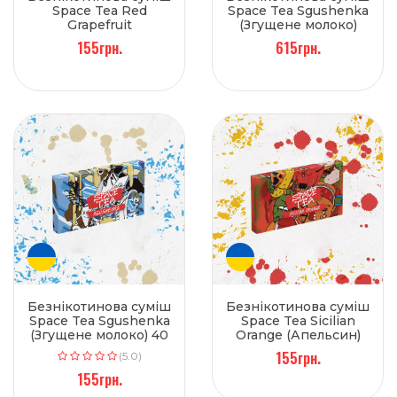
Space Tea Red
Space Tea Sgushenka
Grapefruit
(Згущене молоко)
(Грейпфрут) 40 г
250 г
155грн.
615грн.
Безнікотинова суміш
Безнікотинова суміш
Space Tea Sgushenka
Space Tea Sicilian
(Згущене молоко) 40
Orange (Апельсин)
г
40 г
155грн.
(5.0)
155грн.