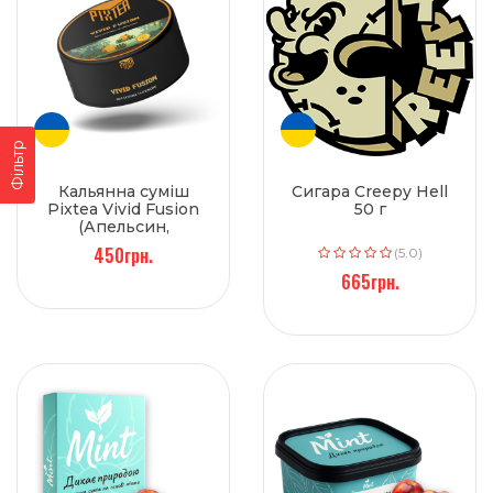
Фільтр
Кальянна суміш
Сигара Creepy Hell
Pixtea Vivid Fusion
50 г
(Апельсин,
Брусниця) 250 г
450грн.
(5.0)
665грн.