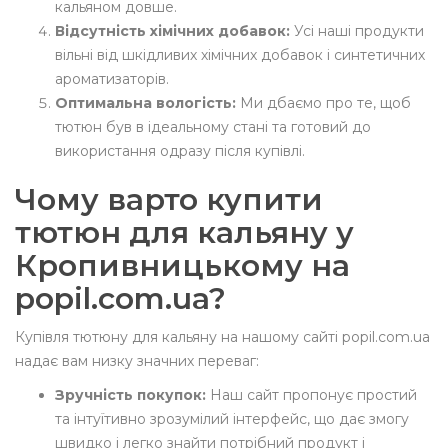
кальяном довше.
Відсутність хімічних добавок:
Усі наші продукти
вільні від шкідливих хімічних добавок і синтетичних
ароматизаторів.
Оптимальна вологість:
Ми дбаємо про те, щоб
тютюн був в ідеальному стані та готовий до
використання одразу після купівлі.
Чому варто купити
тютюн для кальяну у
Кропивницькому на
popil.com.ua?
Купівля тютюну для кальяну на нашому сайті popil.com.ua
надає вам низку значних переваг:
Зручність покупок:
Наш сайт пропонує простий
та інтуїтивно зрозумілий інтерфейс, що дає змогу
швидко і легко знайти потрібний продукт і