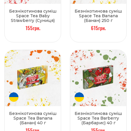
Безнікотинова суміш
Безнікотинова суміш
Space Tea Baby
Space Tea Banana
Strawberry (Суниця)
(Банан) 250 г
40 г
155грн.
615грн.
Безнікотинова суміш
Безнікотинова суміш
Space Tea Banana
Space Tea Barberry
(Банан) 40 г
(Барбарис) 40 г
155грн.
155грн.