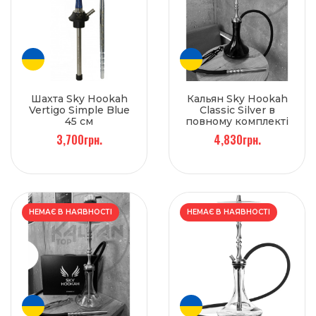
Шахта Sky Hookah
Кальян Sky Hookah
Vertigo Simple Blue
Classic Silver в
45 см
повному комплекті
на колбі Craft Black
3,700грн.
4,830грн.
65 см
НЕМАЄ В НАЯВНОСТІ
НЕМАЄ В НАЯВНОСТІ