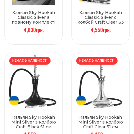
Кальян Sky Hookah
Кальян Sky Hookah
Classic Silver в
Classic Silver с
повному комплекті
колбой Craft Clear 63
на колбі Craft Clear 65
см
4,830грн.
4,550грн.
см
НЕМАЄ В НАЯВНОСТІ
НЕМАЄ В НАЯВНОСТІ
Кальян Sky Hookah
Кальян Sky Hookah
Mini Silver з колбою
Mini Silver з колбою
Craft Black 51 см
Craft Clear 51 см