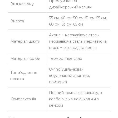
Преміум кальян,
Вид кальяну
дизайнерський кальян
35 см, 40 см, 50 см, 51 см, 55 см,
Висота
60 см, 63 см, 65 см
Акрил + нержавіюча сталь,
Матеріал шахти
нержавіюча сталь, нержавіюча
сталь + епоксидна смола
Матеріал колби
Термостійке скло
O-ring ущільнювач,
Тип з'єднання
вбудований адаптер,
шланга
притирка
Повний комплект кальяну, з
Комплектація
колбою, з чашею, кальян з
кейсом