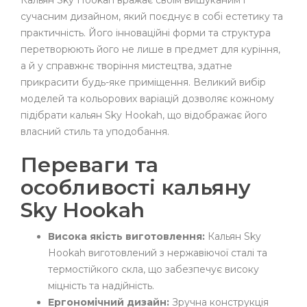
Кальян Sky Hookah вражає своїм вишуканим і
сучасним дизайном, який поєднує в собі естетику та
практичність. Його інноваційні форми та структура
перетворюють його не лише в предмет для куріння,
а й у справжнє творіння мистецтва, здатне
прикрасити будь-яке приміщення. Великий вибір
моделей та кольорових варіацій дозволяє кожному
підібрати кальян Sky Hookah, що відображає його
власний стиль та уподобання.
Переваги та
особливості кальяну
Sky Hookah
Висока якість виготовлення:
Кальян Sky
Hookah виготовлений з нержавіючої сталі та
термостійкого скла, що забезпечує високу
міцність та надійність.
Ергономічний дизайн:
Зручна конструкція