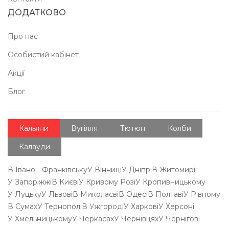
ДОДАТКОВО
Про нас
Особистий кабінет
Акції
Блог
Кальяни
Вугілля
Тютюн
Колби
Калауди
В Івано - Франківську
У Вінниці
У Дніпрі
В Житомирі
У Запоріжжі
В Києві
У Кривому Розі
У Кропивницькому
У Луцьку
У Львові
В Миколаєві
В Одесі
В Полтаві
У Рівному
В Сумах
У Тернополі
В Ужгороді
У Харкові
У Херсоні
У Хмельницькому
У Черкасах
У Чернівцях
У Чернігові