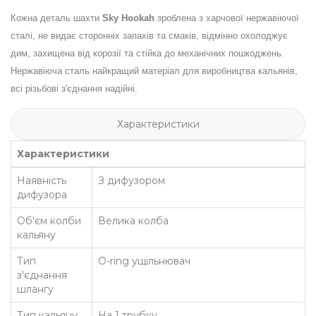
Кожна деталь шахти
Sky Hookah
зроблена з харчової нержавіючої
сталі, не видає сторонніх запахів та смаків, відмінно охолоджує
дим, захищена від корозії та стійка до механічних пошкоджень.
Нержавіюча сталь найкращий матеріал для виробництва кальянів,
всі різьбові з'єднання надійні.
Характеристики
Характеристики
Наявність
З дифузором
дифузора
Об'єм колби
Велика колба
кальяну
Тип
O-ring ущільнювач
з'єднання
шлангу
Тип кальяну
На 1 трубку