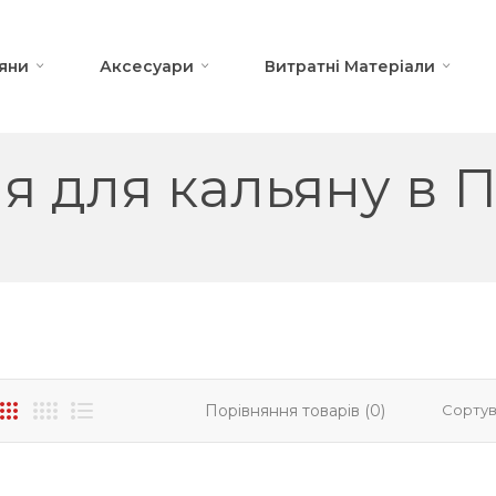
яни
Аксесуари
Витратні Матеріали
ля для кальяну в П
Порівняння товарів (0)
Сортув