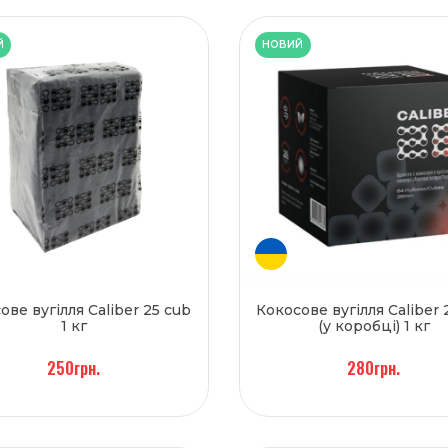
Й
НОВИЙ
ове вугілля Caliber 25 cub
Кокосове вугілля Caliber 
1 кг
(у коробці) 1 кг
250грн.
280грн.