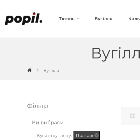
Тютюн
Вугілля
Каль
Вугіл
Вугілля
Фільтр
Ви вибрали:
Купити вугілля у:
Полтаві