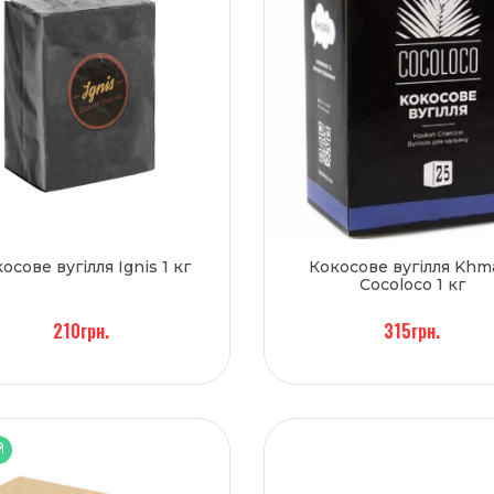
осове вугілля Ignis 1 кг
Кокосове вугілля Khm
Cocoloco 1 кг
210грн.
315грн.
Й