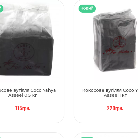
Й
НОВИЙ
сове вугілля Coco Yahya
Кокосове вугілля Coco 
Asseel 0.5 кг
Asseel 1кг
115грн.
220грн.