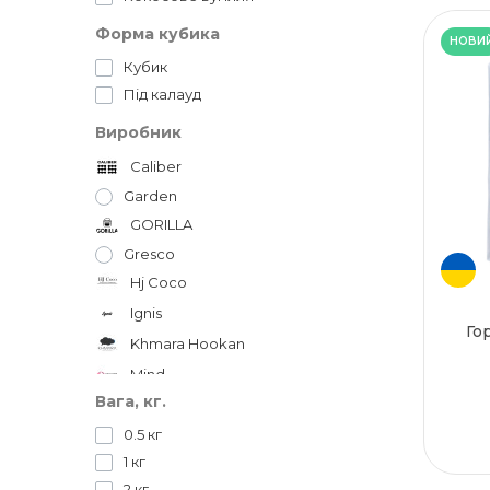
Форма кубика
НОВИ
Кубик
Під калауд
Виробник
Caliber
Garden
GORILLA
Gresco
Hj Coco
Ignis
Го
Khmara Hookan
Mind
Вага, кг.
WHITE
0.5 кг
Yahya
1 кг
2 кг