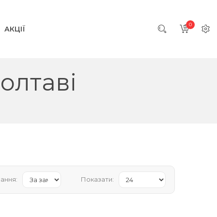
0
АКЦІЇ
олтаві
ання:
Показати: