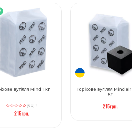
Й
ріхове вугілля Mind 1 кг
Горіхове вугілля Mind air
кг
215грн.
(5.0) 2
215грн.