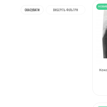
Львові
НОВИ
Миколаєві
СКАСУВАТИ
ВИБЕРІТЬ ФІЛЬТРИ
Одесі
Полтаві
Рівному
Сумах
Тернополі
Ужгороді
Харкові
Херсоні
Хмельницькому
Черкасах
Коко
Чернівцях
Чернігові