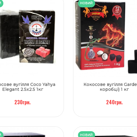
Й
НОВИЙ
сове вугілля Coco Yahya
Кокосове вугілля Garde
Elegant 2.5x2.5 1кг
коробці) 1 кг
230грн.
240грн.
Й
НОВИЙ