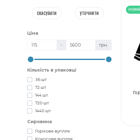
НОВИ
СКАСУВАТИ
УТОЧНИТИ
Ціна
-
грн.
Кількість в упаковці
36 шт
72 шт
Гор
144 шт
720 шт
1440 шт
Сировина
Горіхове вугілля
Кокосове вугілля