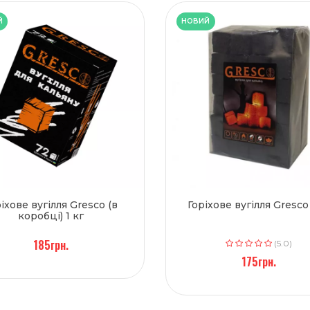
Й
НОВИЙ
іхове вугілля Gresco (в
Горіхове вугілля Gresco 
коробці) 1 кг
185грн.
(5.0)
175грн.