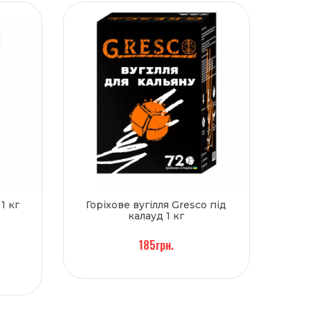
1 кг
Горіхове вугілля Gresco під
калауд 1 кг
185грн.