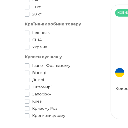
10 кг
НОВИ
20 кг
Країна-виробник товару
Індонезія
США
Україна
Купити вугілля у
Івано - Франківську
Вінниці
Дніпрі
Житомирі
Кокос
Запоріжжі
Києві
Кривому Розі
Кропивницькому
Луцьку