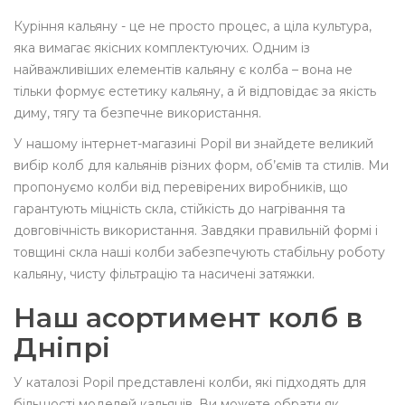
Куріння кальяну - це не просто процес, а ціла культура,
яка вимагає якісних комплектуючих. Одним із
найважливіших елементів кальяну є колба – вона не
тільки формує естетику кальяну, а й відповідає за якість
диму, тягу та безпечне використання.
У нашому інтернет-магазині Popil ви знайдете великий
вибір колб для кальянів різних форм, об’ємів та стилів. Ми
пропонуємо колби від перевірених виробників, що
гарантують міцність скла, стійкість до нагрівання та
довговічність використання. Завдяки правильній формі і
товщині скла наші колби забезпечують стабільну роботу
кальяну, чисту фільтрацію та насичені затяжки.
Наш асортимент колб в
Дніпрі
У каталозі Popil представлені колби, які підходять для
більшості моделей кальянів. Ви можете обрати як