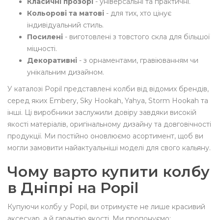
Класичні прозорі
- універсальні та практичні.
Кольорові та матові
- для тих, хто цінує
індивідуальний стиль.
Посилені
- виготовлені з товстого скла для більшої
міцності.
Декоративні
- з орнаментами, гравіюванням чи
унікальним дизайном.
У каталозі Popil представлені колби від відомих брендів,
серед яких Embery, Sky Hookah, Yahya, Storm Hookah
та
інші. Ці виробники заслужили довіру завдяки високій
якості матеріалів, оригінальному дизайну та довговічності
продукції. Ми постійно оновлюємо асортимент, щоб ви
могли замовити найактуальніші моделі для свого кальяну.
Чому варто купити колбу
в Дніпрі на Popil
Купуючи колбу у Popil, ви отримуєте не лише красивий
аксесуар, а й гарантію якості. Ми пропонуємо: