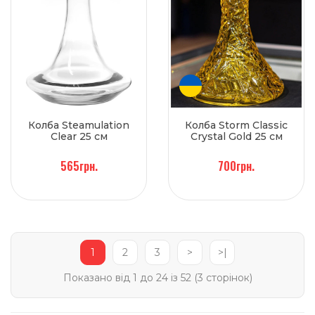
Колба Steamulation
Колба Storm Classic
Clear 25 см
Crystal Gold 25 см
565грн.
700грн.
1
2
3
>
>|
Показано від 1 до 24 із 52 (3 сторінок)