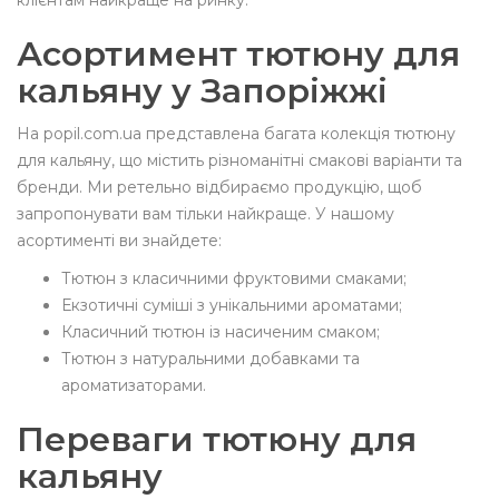
клієнтам найкраще на ринку.
Асортимент тютюну для
кальяну у Запоріжжі
На popil.com.ua представлена багата колекція тютюну
для кальяну, що містить різноманітні смакові варіанти та
бренди. Ми ретельно відбираємо продукцію, щоб
запропонувати вам тільки найкраще. У нашому
асортименті ви знайдете:
Тютюн з класичними фруктовими смаками;
Екзотичні суміші з унікальними ароматами;
Класичний тютюн із насиченим смаком;
Тютюн з натуральними добавками та
ароматизаторами.
Переваги тютюну для
кальяну