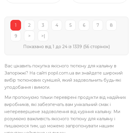
1
2
3
4
5
6
7
8
9
>
>|
Показано від 1 до 24 із 1339 (56 сторінок)
Вас цікавить покупка якісного тютюну для кальяну в
Запоріжжі? На сайті popil.com.ua ви знайдете широкий
вибір тютюнових сумішей, який задовольнить будь-які
уподобання і вимоги.
Ми пропонуємо тільки перевірені продукти від надійних
виробників, які забезпечать вам унікальний смак і
неперевершене задоволення від куріння кальяну. Ми
розуміємо важливість якісного тютюну для кальяну і
пишаємося тим, що можемо запропонувати нашим