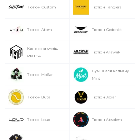
Тютюн Custom
Тютюн Tangiers
Тютюн Atom
Тютюн Gedonist
Кальянна суміш
Тютюн Arawak
PIXTEA
Суміш для кальяну
Тютюн Molfar
Mint
Тютюн Buta
Тютюн Jibiar
Тютюн Loud
Тютюн Absolem