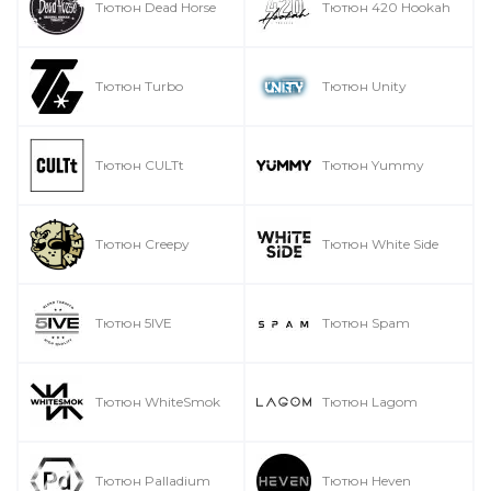
Тютюн Dead Horse
Тютюн 420 Hookah
Тютюн Turbo
Тютюн Unity
Тютюн CULTt
Тютюн Yummy
Тютюн Creepy
Тютюн White Side
Тютюн 5IVE
Тютюн Spam
Тютюн WhiteSmok
Тютюн Lagom
Тютюн Palladium
Тютюн Heven