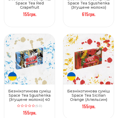
Space Tea Red
Space Tea Sgushenka
Grapefruit
(Згущене молоко)
(Грейпфрут) 40 г
250 г
155грн.
615грн.
Безнікотинова суміш
Безнікотинова суміш
Space Tea Sgushenka
Space Tea Sicilian
(Згущене молоко) 40
Orange (Апельсин)
г
40 г
155грн.
(5.0)
155грн.