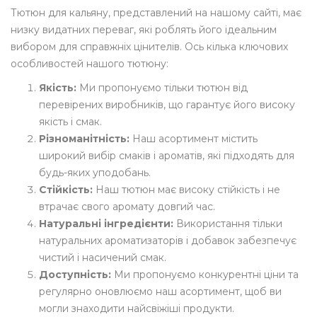
Тютюн для кальяну, представлений на нашому сайті, має
низку видатних переваг, які роблять його ідеальним
вибором для справжніх цінителів. Ось кілька ключових
особливостей нашого тютюну:
Якість:
Ми пропонуємо тільки тютюн від
перевірених виробників, що гарантує його високу
якість і смак.
Різноманітність:
Наш асортимент містить
широкий вибір смаків і ароматів, які підходять для
будь-яких уподобань.
Стійкість:
Наш тютюн має високу стійкість і не
втрачає свого аромату довгий час.
Натуральні інгредієнти:
Використання тільки
натуральних ароматизаторів і добавок забезпечує
чистий і насичений смак.
Доступність:
Ми пропонуємо конкурентні ціни та
регулярно оновлюємо наш асортимент, щоб ви
могли знаходити найсвіжіші продукти.