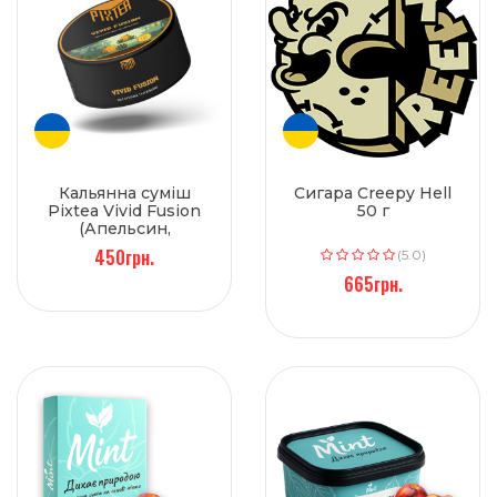
Кальянна суміш
Сигара Creepy Hell
Pixtea Vivid Fusion
50 г
(Апельсин,
Брусниця) 250 г
450грн.
(5.0)
665грн.