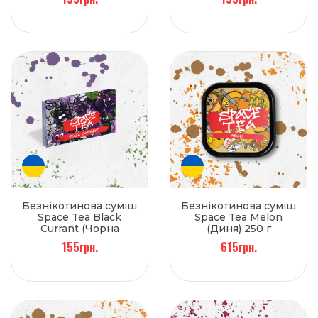
Безнікотинова суміш
Безнікотинова суміш
Space Tea Black
Space Tea Melon
Currant (Чорна
(Диня) 250 г
смородина) 40 г
155грн.
615грн.