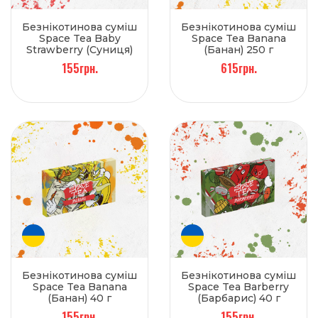
Безнікотинова суміш
Безнікотинова суміш
Space Tea Baby
Space Tea Banana
Strawberry (Суниця)
(Банан) 250 г
40 г
155грн.
615грн.
Безнікотинова суміш
Безнікотинова суміш
Space Tea Banana
Space Tea Barberry
(Банан) 40 г
(Барбарис) 40 г
155грн.
155грн.