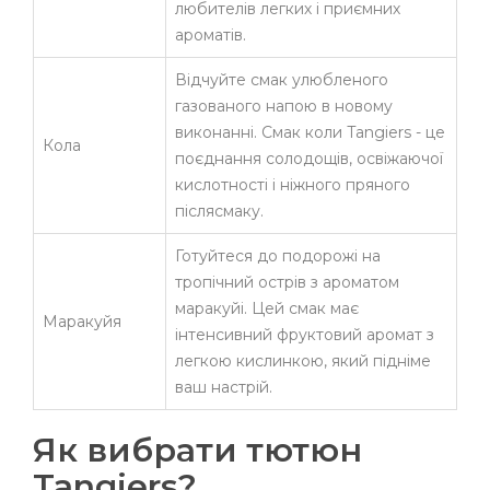
любителів легких і приємних
ароматів.
Відчуйте смак улюбленого
газованого напою в новому
виконанні. Смак коли Tangiers - це
Кола
поєднання солодощів, освіжаючої
кислотності і ніжного пряного
післясмаку.
Готуйтеся до подорожі на
тропічний острів з ароматом
маракуйі. Цей смак має
Маракуйя
інтенсивний фруктовий аромат з
легкою кислинкою, який підніме
ваш настрій.
Як вибрати тютюн
Tangiers?