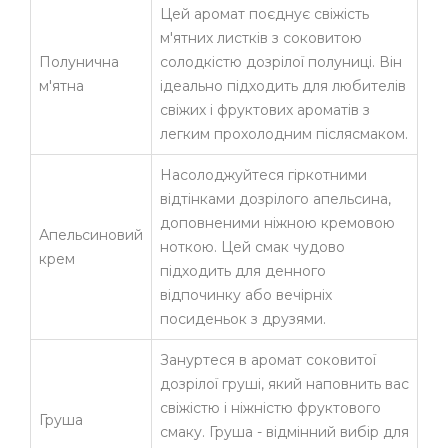
Цей аромат поєднує свіжість
м'ятних листків з соковитою
Полунична
солодкістю дозрілої полуниці. Він
м'ятна
ідеально підходить для любителів
свіжих і фруктових ароматів з
легким прохолодним післясмаком.
Насолоджуйтеся гіркотними
відтінками дозрілого апельсина,
доповненими ніжною кремовою
Апельсиновий
ноткою. Цей смак чудово
крем
підходить для денного
відпочинку або вечірніх
посиденьок з друзями.
Зануртеся в аромат соковитої
дозрілої груші, який наповнить вас
свіжістю і ніжністю фруктового
Груша
смаку. Груша - відмінний вибір для