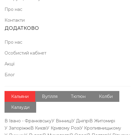
Про нас
Контакти
ДОДАТКОВО
Про нас
Особистий кабінет
Акції
Блог
Кальяни
Вугілля
Тютюн
Колби
Калауди
В Івано - Франківську
У Вінниці
У Дніпрі
В Житомирі
У Запоріжжі
В Києві
У Кривому Розі
У Кропивницькому