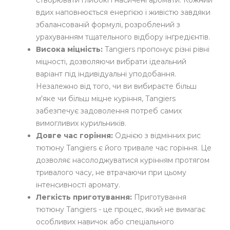
створювати глибокі і насичені аромати. Кожний
вдих наповнюється енергією і живістю завдяки
збалансованій формулі, розроблений з
урахуванням тщательного відбору інгредієнтів.
Висока міцність:
Tangiers пропонує різні рівні
міцності, дозволяючи вибрати ідеальний
варіант під індивідуальні уподобання.
Незалежно від того, чи ви вибираєте більш
м'яке чи більш міцне куріння, Tangiers
забезпечує задоволення потреб самих
вимогливих курильників.
Довге час горіння:
Однією з відмінних рис
тютюну Tangiers є його тривале час горіння. Це
дозволяє насолоджуватися курінням протягом
тривалого часу, не втрачаючи при цьому
інтенсивності аромату.
Легкість приготування:
Приготування
тютюну Tangiers - це процес, який не вимагає
особливих навичок або спеціального