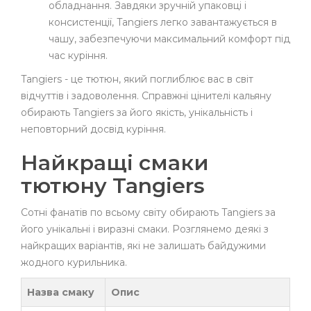
обладнання. Завдяки зручній упаковці і
консистенції, Tangiers легко завантажується в
чашу, забезпечуючи максимальний комфорт під
час куріння.
Tangiers - це тютюн, який поглиблює вас в світ
відчуттів і задоволення. Справжні цінителі кальяну
обирають Tangiers за його якість, унікальність і
неповторний досвід куріння.
Найкращі смаки
тютюну Tangiers
Сотні фанатів по всьому світу обирають Tangiers за
його унікальні і виразні смаки. Розглянемо деякі з
найкращих варіантів, які не залишать байдужими
жодного курильника.
Назва смаку
Опис