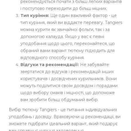
рекомендується почати з більш легких варіантів
і поступово переходити до більш міцних.
Тип куріння:
Ще один важливий фактор - це
тип куріння, який ви віддаєте перевагу. Tangiers
можна курити як звичайної фольги, так і за
допомогою калауда. Якщо у вас є певні
уподобання щодо цього, переконайтеся, що
обраний вами варіант тютюну підходить для
відповідного способу куріння.
Відгуки та рекомендації:
Не забувайте
звертатися до відгуків і рекомендацій інших
користувачів і досвідчених курильників. Вони
можуть поділитися своїм досвідом і порадами
щодо вибору смаків і міцності, що допоможе
вам зробити більш обдуманий вибір.
Вибір тютюну Tangiers - це питання індивідуальних
уподобань і досвіду. Враховуючи ці рекомендації, ви
зможете підібрати ідеальний варіант, який подарує
вам справжнє куріння задоволення.