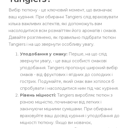
Вибір тютюну - це ключовий момент, що визначає
ваш куріння. При обиранні Tangiers слід враховувати
кілька важливих аспектів, які допоможуть вам
насолодитися всім розмаїттям його ароматів і смаків.
Давайте розглянемо, як правильно підібрати тютюн
Tangiers і на що звернути особливу увагу.
Уподобання у смаку:
Перше, на що слід
звернути увагу, - це ваші особисті смакові
уподобання. Tangiers пропонує широкий вибір
смаків - від фруктових і ягідних до солодких і
гострих. Подумайте, який смак вам хотілося б
спробувати і насолодитися ним під час куріння.
Рівень міцності:
Tangiers виробляє тютюн з
різною міцністю, починаючи від легких і
закінчуючи міцними сумішами. При обиранні
враховуйте ваш досвід куріння і уподобання до
міцності тютюну. Якщо ви новачок,