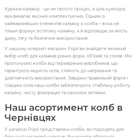
Куріння кальяну - це не просто процес, а ціла культура,
яка вимагає якісних комплектуючих. Одним із
найважливіших елементів кальяну є колба – вона не
тільки формує естетику кальяну, а й відповідає за якість
диму, тягу та безпечне використання.
У нашому інтернет-магазині Popil ви знайдете великий
вибір колб для кальянів різних форм, об’ємів та стилів. Ми
пропонуємо колби від перевірених виробників, що
гарантують міцність скла, стійкість до нагрівання та
довговічність використання. Завдяки правильній формі і
товщині скла наші колби забезпечують стабільну роботу
кальяну, чисту фільтрацію та насичені затяжки.
Наш асортимент колб в
Чернівцях
У каталозі Popil представлені колби, які підходять для
більшості моделей кальянів. Ви можете обрати як