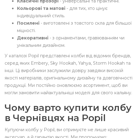
Класичні прозорі
- універсальні та практичні.
Кольорові та матові
- для тих, хто цінує
індивідуальний стиль.
Посилені
- виготовлені з товстого скла для більшої
міцності.
Декоративні
- з орнаментами, гравіюванням чи
унікальним дизайном.
У каталозі Popil представлені колби від відомих брендів,
серед яких Embery, Sky Hookah, Yahya, Storm Hookah
та
інші. Ці виробники заслужили довіру завдяки високій
якості матеріалів, оригінальному дизайну та довговічності
продукції. Ми постійно оновлюємо асортимент, щоб ви
могли замовити найактуальніші моделі для свого кальяну.
Чому варто купити колбу
в Чернівцях на Popil
Купуючи колбу у Popil, ви отримуєте не лише красивий
аксесуар, а й гарантію якості. Ми пропонуємо: