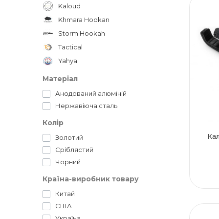
Kaloud
Khmara Hookan
Storm Hookah
Tactical
Yahya
Матеріал
Анодований алюміній
Нержавіюча сталь
Колір
Кал
Золотий
Сріблястий
Чорний
Країна-виробник товару
Китай
США
Україна