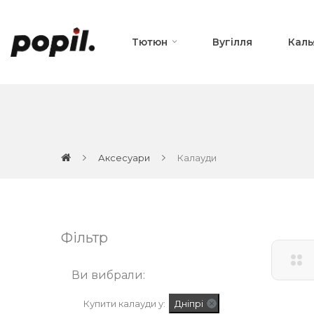
Тютюн
Вугілля
Каль
Аксесуари
Калауди
Фільтр
Ви вибрали:
Купити калауди у:
Дніпрі