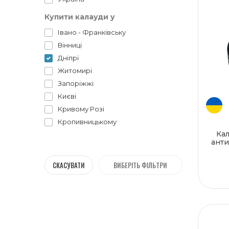
Купити калауди у
Івано - Франківську
Вінниці
Дніпрі
Житомирі
Запоріжжі
Києві
Кривому Розі
Кропивницькому
Кал
Луцьку
анти
Львові
Миколаєві
СКАСУВАТИ
ВИБЕРІТЬ ФІЛЬТРИ
Одесі
Полтаві
Рівному
Сумах
Тернополі