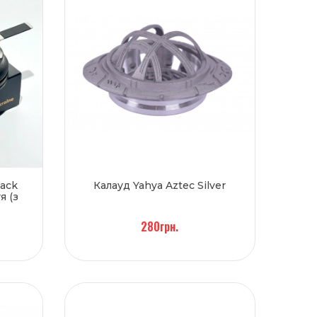
lack
Калауд Yahya Aztec Silver
я (з
280грн.