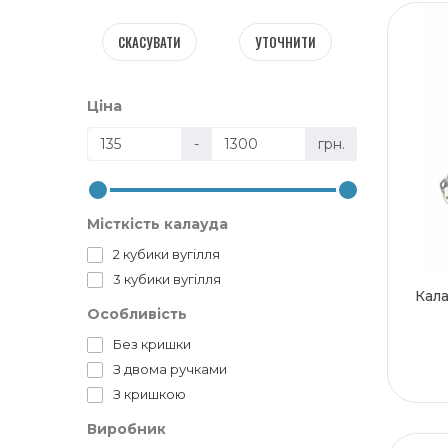
СКАСУВАТИ
УТОЧНИТИ
Ціна
-
грн.
Місткість калауда
2 кубики вугілля
3 кубики вугілля
Кала
Особливість
Без кришки
З двома ручками
З кришкою
Виробник