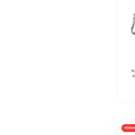
К
к
НЕМАЄ