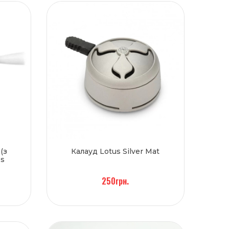
(з
Калауд Lotus Silver Mat
ss
250грн.