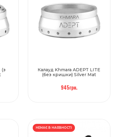
 (з
Калауд Khmara ADEPT LITE
t
(без кришки) Silver Mat
945грн.
НЕМАЄ В НАЯВНОСТІ