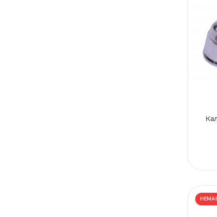
Ужгороді
Харкові
Херсоні
Хмельницькому
Черкасах
Чернівцях
Чернігові
Кал
НЕМАЄ