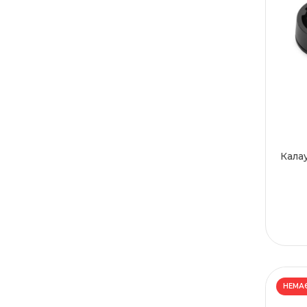
Калау
НЕМАЄ