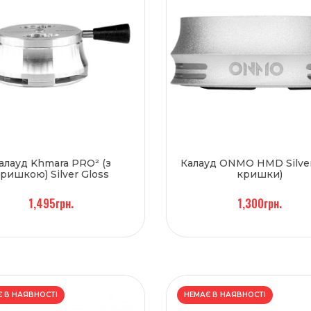
алауд Khmara PRO² (з
Калауд ONMO HMD Silver
ришкою) Silver Gloss
кришки)
1,495грн.
1,300грн.
 В НАЯВНОСТІ
НЕМАЄ В НАЯВНОСТІ