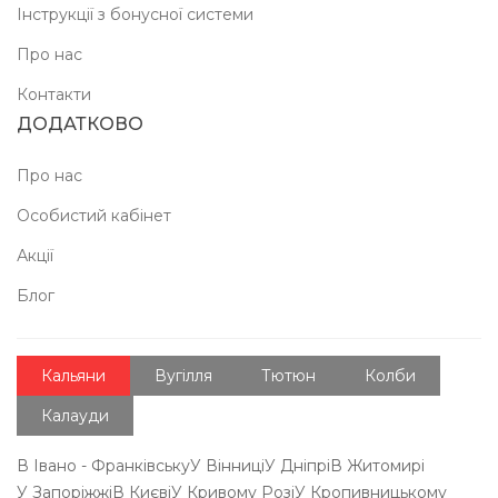
Інструкції з бонусної системи
Про нас
Контакти
ДОДАТКОВО
Про нас
Особистий кабінет
Акції
Блог
Кальяни
Вугілля
Тютюн
Колби
Калауди
В Івано - Франківську
У Вінниці
У Дніпрі
В Житомирі
У Запоріжжі
В Києві
У Кривому Розі
У Кропивницькому