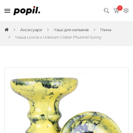
0
Аксесуари
Чаші для кальянів
Глина
Чаша Loona x Uranium Crater Phunnel Sunny