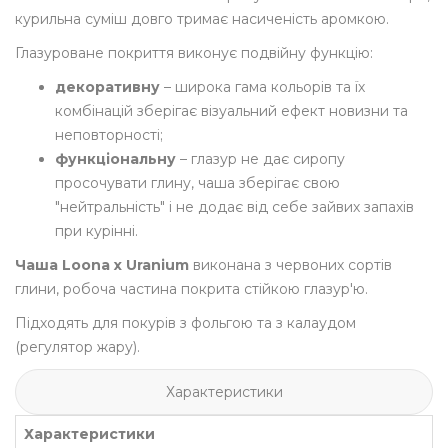
курильна суміш довго тримає насиченість аромкою.
Глазуроване покриття виконує подвійну функцію:
декоративну
– широка гама кольорів та їх
комбінацій зберігає візуальний ефект новизни та
неповторності;
функціональну
– глазур не дає сиропу
просочувати глину, чаша зберігає свою
"нейтральність" і не додає від себе зайвих запахів
при курінні.
Чаша
Loona x Uranium
виконана з червоних сортів
глини, робоча частина покрита стійкою глазур'ю.
Підходять для покурів з фольгою та з калаудом
(регулятор жару).
Характеристики
Характеристики