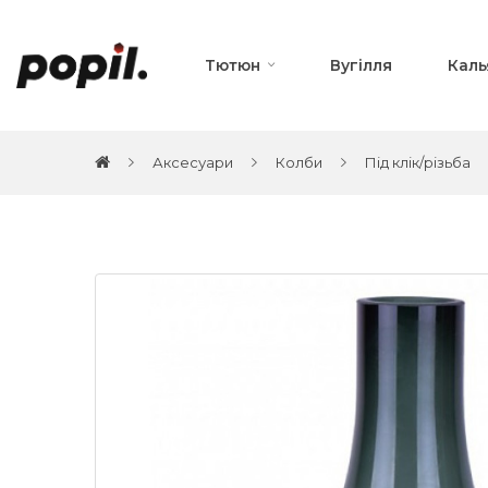
Тютюн
Вугілля
Каль
Аксесуари
Колби
Під клік/різьба