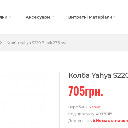
яни
Аксесуари
Витратні Матеріали
Колба Yahya S220 Black 27,5 см
Колба Yahya S220
705грн.
Виробник:
Yahya
Код продукту:
40970115
Немає в наявн
Доступність: