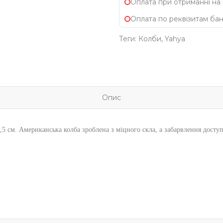
Оплата при отриманні на
Оплата по реквізитам ба
Теги:
Колби
,
Yahya
Опис
5 см. Американська колба зроблена з міцного скла, а забарвлення доступ