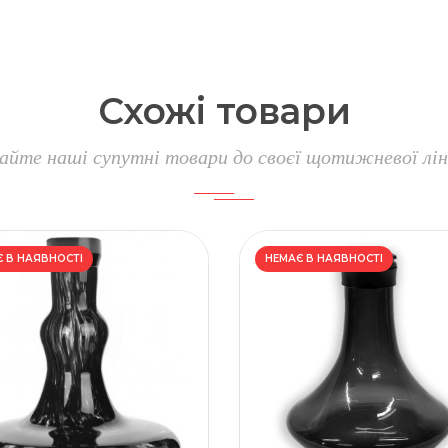
Схожі
товари
айте наші супутні товари до своєї щотижневої лін
 В НАЯВНОСТІ
НЕМАЄ В НАЯВНОСТІ