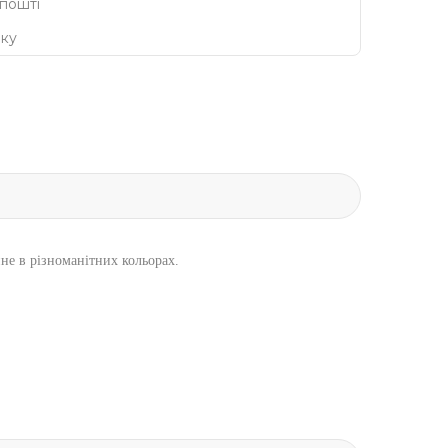
 пошті
нку
не в різноманітних кольорах.