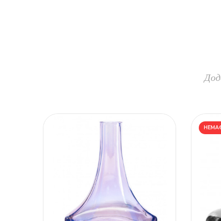
Дод
НЕМАЄ