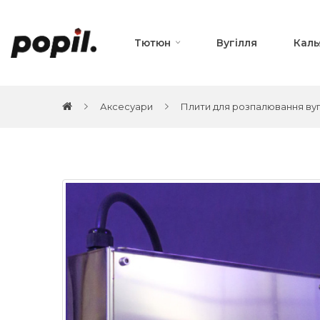
Тютюн
Вугілля
Каль
Аксесуари
Плити для розпалювання вуг