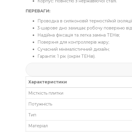
Корпус: повністю з нержавіючої сталі.
ПЕРЕВАГИ:
Проводка в силіконовій термостійкій ізоляції
3-шарове дно захищає робочу поверхню від 
Надійна фіксація та легка заміна ТЕНів;
Поверхня для контроллерів жару;
Сучасний мінімалістичний дизайн;
Гарантія: 1 рік (окрім ТЕНів).
Характеристики
Місткість плитки
Потужність
Тип
Матеріал