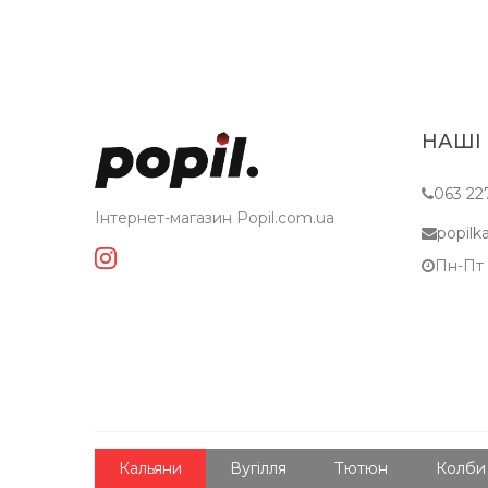
НАШІ
063 22
Інтернет-магазин Popil.com.ua
popil
Пн-Пт c
Кальяни
Вугілля
Тютюн
Колби