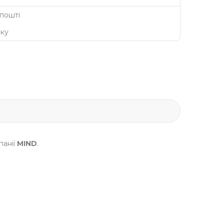
 пошті
нку
панії
MIND
.