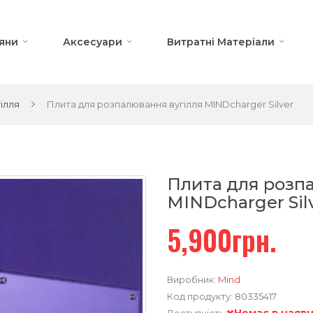
яни
Аксесуари
Витратні Матеріали
ілля
Плита для розпалювання вугілля MINDcharger Silver
Плита для розп
MINDcharger Sil
5,900грн.
Виробник:
Mind
Код продукту:
80335417
Немає в наявн
Доступність: