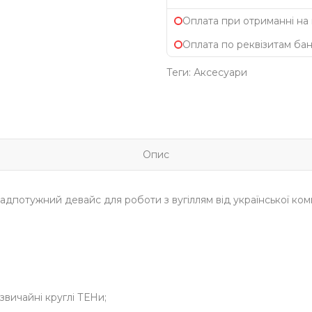
Оплата при отриманні на
Оплата по реквізитам ба
Теги:
Аксесуари
Опис
надпотужний девайс для роботи з вугіллям від української ком
вичайні круглі ТЕНи;