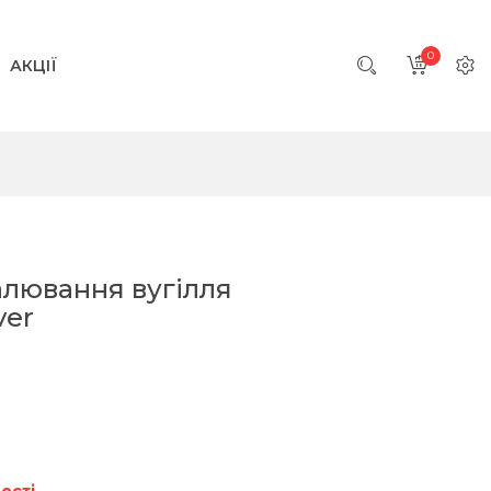
0
АКЦІЇ
алювання вугілля
ver
ості