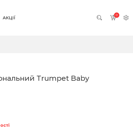
0
АКЦІЇ
ональний Trumpet Baby
ості