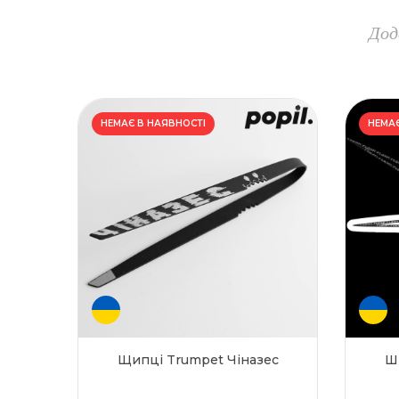
Дод
НЕМАЄ В НАЯВНОСТІ
НЕМАЄ
Щипці Trumpet Чіназес
Ш