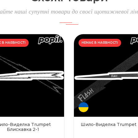
айте наші супутні товари до своєї щотижневої лін
 В НАЯВНОСТІ
НЕМАЄ В НАЯВНОСТІ
ило-Виделка Trumpet
Шило-Виделка Trumpet 
Блискавка 2-1