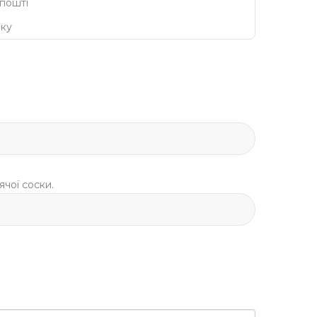
 пошті
нку
чої соски.