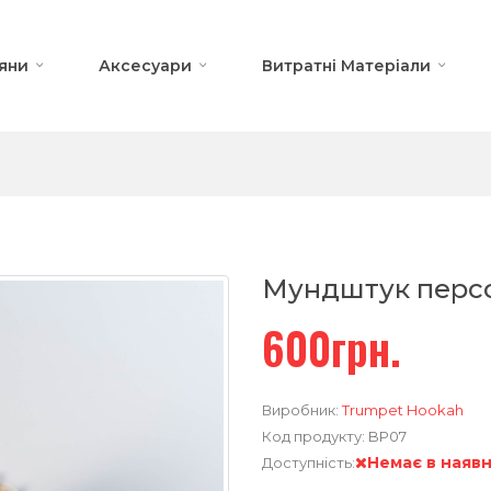
яни
Аксесуари
Витратні Матеріали
Мундштук перс
600грн.
Виробник:
Trumpet Hookah
Код продукту:
BP07
Немає в наявн
Доступність: