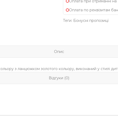
Оплата при отриманні на
Оплата по реквізитам ба
Теги:
Бонусні пропозицї
Опис
ьору з ланцюжком золотого кольору, виконаний у стилі дитя
Відгуки (0)