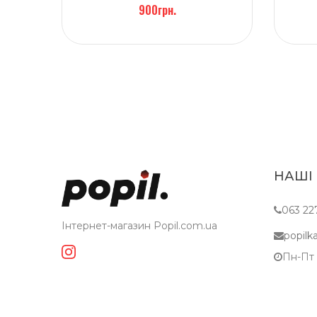
900грн.
НАШІ
063 22
Інтернет-магазин Popil.com.ua
popil
Пн-Пт c