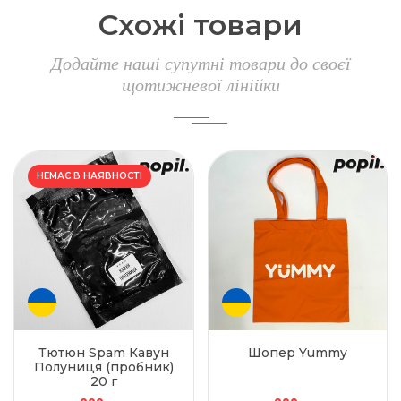
Схожі товари
Додайте наші супутні товари до своєї
щотижневої лінійки
НЕМАЄ В НАЯВНОСТІ
Тютюн Spam Кавун
Шопер Yummy
Полуниця (пробник)
20 г