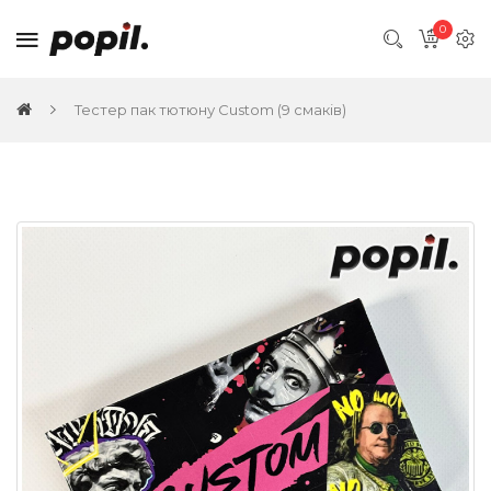
0
Тестер пак тютюну Custom (9 смаків)