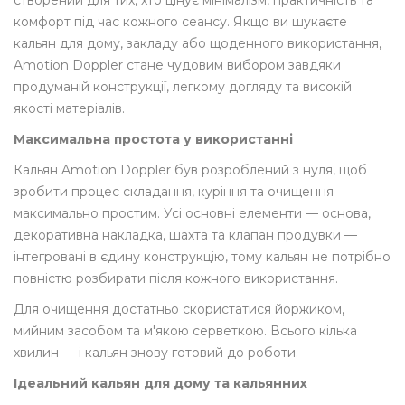
створений для тих, хто цінує мінімалізм, практичність та
комфорт під час кожного сеансу. Якщо ви шукаєте
кальян для дому, закладу або щоденного використання,
Amotion Doppler стане чудовим вибором завдяки
продуманій конструкції, легкому догляду та високій
якості матеріалів.
Максимальна простота у використанні
Кальян Amotion Doppler був розроблений з нуля, щоб
зробити процес складання, куріння та очищення
максимально простим. Усі основні елементи — основа,
декоративна накладка, шахта та клапан продувки —
інтегровані в єдину конструкцію, тому кальян не потрібно
повністю розбирати після кожного використання.
Для очищення достатньо скористатися йоржиком,
мийним засобом та м'якою серветкою. Всього кілька
хвилин — і кальян знову готовий до роботи.
Ідеальний кальян для дому та кальянних