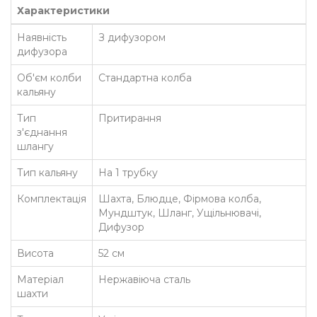
Характеристики
Наявність
З дифузором
дифузора
Об'єм колби
Стандартна колба
кальяну
Тип
Притирання
з'єднання
шлангу
Тип кальяну
На 1 трубку
Комплектація
Шахта, Блюдце, Фірмова колба,
Мундштук, Шланг, Ущільнювачі,
Дифузор
Висота
52 см
Матеріал
Нержавіюча сталь
шахти