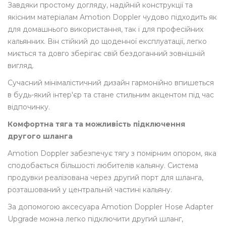
Завдяки простому догляду, надійній конструкції та
якісним матеріалам Amotion Doppler чудово підходить як
для домашнього використання, так і для професійних
кальянних. Він стійкий до щоденної експлуатації, легко
миється та довго зберігає свій бездоганний зовнішній
вигляд.
Сучасний мінімалістичний дизайн гармонійно впишеться
в будь-який інтер'єр та стане стильним акцентом під час
відпочинку.
Комфортна тяга та можливість підключення
другого шланга
Amotion Doppler забезпечує тягу з помірним опором, яка
сподобається більшості любителів кальяну. Система
продувки реалізована через другий порт для шланга,
розташований у центральній частині кальяну.
За допомогою аксесуара Amotion Doppler Hose Adapter
Upgrade можна легко підключити другий шланг,