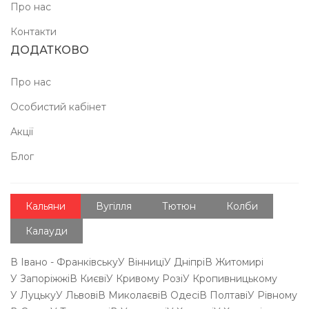
Про нас
Контакти
ДОДАТКОВО
Про нас
Особистий кабінет
Акції
Блог
Кальяни
Вугілля
Тютюн
Колби
Калауди
В Івано - Франківську
У Вінниці
У Дніпрі
В Житомирі
У Запоріжжі
В Києві
У Кривому Розі
У Кропивницькому
У Луцьку
У Львові
В Миколаєві
В Одесі
В Полтаві
У Рівному