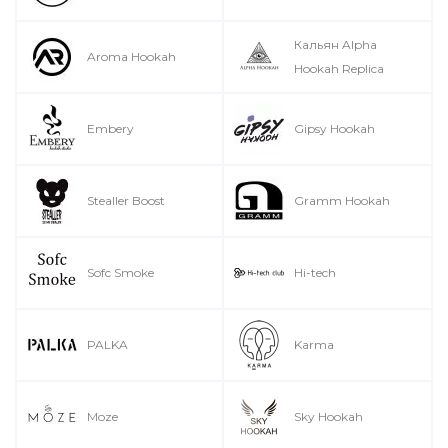
Кальян Alpha
Aroma Hookah
Hookah Replica
Embery
Gipsy Hookah
Stealler Boost
Gramm Hookah
Sofc Smoke
Hi-tech
PALKA
Karma
Moze
Sky Hookah