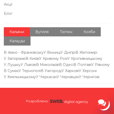
Акції
Блог
Кальяни
Вугілля
Тютюн
Колби
Калауди
В Івано - Франківську
У Вінниці
У Дніпрі
В Житомирі
У Запоріжжі
В Києві
У Кривому Розі
У Кропивницькому
У Луцьку
У Львові
В Миколаєві
В Одесі
В Полтаві
У Рівному
В Сумах
У Тернополі
В Ужгороді
У Харкові
У Херсоні
У Хмельницькому
У Черкасах
У Чернівцях
У Чернігові
Розроблено: