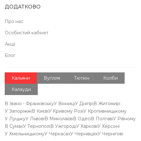
ДОДАТКОВО
Про нас
Особистий кабінет
Акції
Блог
Кальяни
Вугілля
Тютюн
Колби
Калауди
В Івано - Франківську
У Вінниці
У Дніпрі
В Житомирі
У Запоріжжі
В Києві
У Кривому Розі
У Кропивницькому
У Луцьку
У Львові
В Миколаєві
В Одесі
В Полтаві
У Рівному
В Сумах
У Тернополі
В Ужгороді
У Харкові
У Херсоні
У Хмельницькому
У Черкасах
У Чернівцях
У Чернігові