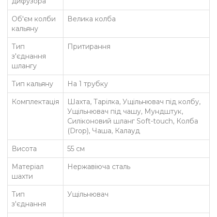
дифузора
Об'єм колби
Велика колба
кальяну
Тип
Притирання
з'єднання
шлангу
Тип кальяну
На 1 трубку
Комплектація
Шахта, Тарілка, Ущільнювач під колбу,
Ущільнювач під чашу, Мундштук,
Силіконовий шланг Soft-touch, Колба
(Drop), Чаша, Калауд
Висота
55 см
Матеріал
Нержавіюча сталь
шахти
Тип
Ущільнювач
з'єднання