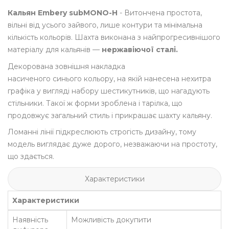
Кальян Embery subMONO-H
- Витончена простота,
вільні від усього зайвого, лише контури та мінімальна
кількість кольорів. Шахта виконана з найпрогресивнішого
матеріалу для кальянів —
нержавіючої сталі.
Декорована зовнішня накладка
насиченого синього кольору, на якій нанесена нехитра
графіка у вигляді набору шестикутників, що нагадують
стільники. Такої ж форми зроблена і тарілка, що
продовжує загальний стиль і прикрашає шахту кальяну.
Ломанні лінії підкреслюють строгість дизайну, тому
модель виглядає дуже дорого, незважаючи на простоту,
що здається.
Характеристики
Характеристики
Наявність
Можливість докупити