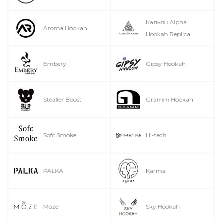
Кальян Alpha
Aroma Hookah
Hookah Replica
Embery
Gipsy Hookah
Stealler Boost
Gramm Hookah
Sofc Smoke
Hi-tech
PALKA
Karma
Moze
Sky Hookah