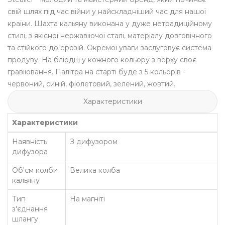
свій шлях під час війни у найскладніший час для нашої
країни. Шахта кальяну виконана у дуже нетрадиційному
стилі, з якісної нержавіючої сталі, матеріалу довговічного
та стійкого до ерозій. Окремої уваги заслуговує система
продуву. На блюдці у кожного кольору з верху своє
гравіювання. Палітра на старті буде з 5 кольорів -
червоний, синій, фіолетовий, зелений, жовтий.
Характеристики
Характеристики
Наявність
З дифузором
дифузора
Об'єм колби
Велика колба
кальяну
Тип
На магніті
з'єднання
шлангу