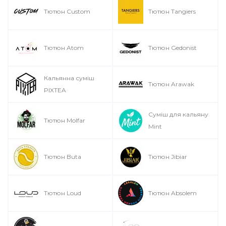
Тютюн Custom
Тютюн Tangiers
Тютюн Atom
Тютюн Gedonist
Кальянна суміш
Тютюн Arawak
PIXTEA
Суміш для кальяну
Тютюн Molfar
Mint
Тютюн Buta
Тютюн Jibiar
Тютюн Loud
Тютюн Absolem