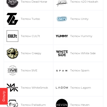
Тютюн Dead Horse
Тютюн 420 Hookah
Тютюн Turbo
Тютюн Unity
Тютюн CULTt
Тютюн Yummy
Тютюн Creepy
Тютюн White Side
Тютюн 5IVE
Тютюн Spam
Тютюн WhiteSmok
Тютюн Lagom
Фільтр
Тютюн Palladium
Тютюн Heven