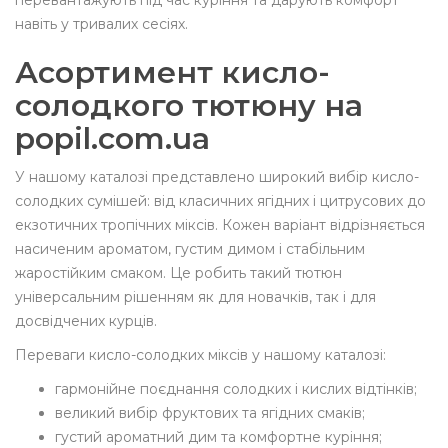
перевантажують під час куріння та дарують комфорт
навіть у тривалих сесіях.
Асортимент кисло-
солодкого тютюну на
popil.com.ua
У нашому каталозі представлено широкий вибір кисло-
солодких сумішей: від класичних ягідних і цитрусових до
екзотичних тропічних міксів. Кожен варіант відрізняється
насиченим ароматом, густим димом і стабільним
жаростійким смаком. Це робить такий тютюн
універсальним рішенням як для новачків, так і для
досвідчених курців.
Переваги кисло-солодких міксів у нашому каталозі:
гармонійне поєднання солодких і кислих відтінків;
великий вибір фруктових та ягідних смаків;
густий ароматний дим та комфортне куріння;