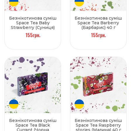
Безнікотинова суміш
Безнікотинова суміш
Space Tea Baby
Space Tea Barberry
Strawberry (Суниця)
(Барбарис) 40 г
40 г
155грн.
155грн.
Безнікотинова суміш
Безнікотинова суміш
Space Tea Black
Space Tea Raspberry
Currant (Чорна
stories (Малина) 40 г