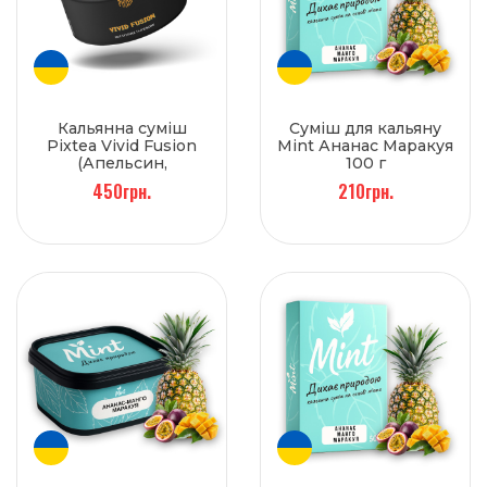
Кальянна суміш
Суміш для кальяну
Pixtea Vivid Fusion
Mint Ананас Маракуя
(Апельсин,
100 г
Брусниця) 250 г
450грн.
210грн.