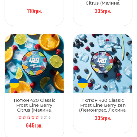
Citrus (Малина,
Апельсин, Лайм) 100
110грн.
335грн.
г
Тютюн 420 Classic
Тютюн 420 Classic
Frost Line Berry
Frost Line Berry zen
Citrus (Малина,
(Лемонграс, Лохина,
Апельсин, Лайм) 250
Малина) 100 г
335грн.
(5.0) 6
г
645грн.