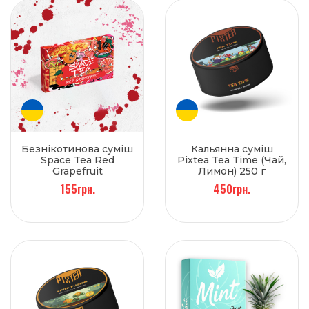
Безнікотинова суміш
Кальянна суміш
Space Tea Red
Pixtea Tea Time (Чай,
Grapefruit
Лимон) 250 г
(Грейпфрут) 40 г
155грн.
450грн.