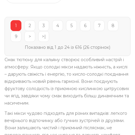
1
2
3
4
5
6
7
8
9
>
>|
Показано від 1 до 24 із 616 (26 сторінок)
Смак тютюну для кальяну створює особливий настрій і
атмосферу. Якщо солодкі мікси надають ніжність, а кислі
– дарують свіжість і енергію, то кисло-солодкі поєднання
відкривають новий рівень гармонії. Вони поєднують
фруктову солодкість із приємною кислинкою цитрусових
чи ягід, завдяки чому смак виходить більш динамічним та
насиченим.
Такі мікси чудово підходять для різних випадків: легкого
вечірнього відпочинку або гучних зустрічей із друзями.
Вони залишають чистий і приємний післясмак, не