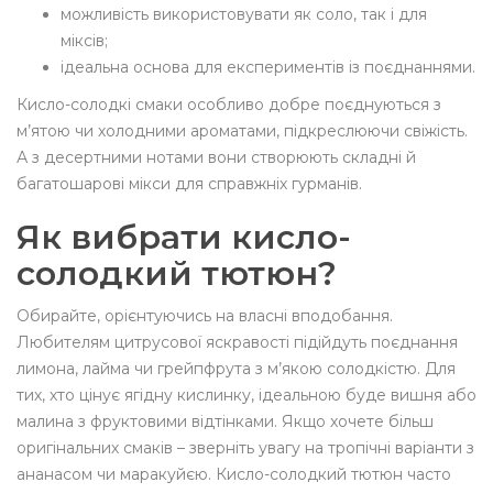
можливість використовувати як соло, так і для
міксів;
ідеальна основа для експериментів із поєднаннями.
Кисло-солодкі смаки особливо добре поєднуються з
м’ятою чи холодними ароматами, підкреслюючи свіжість.
А з десертними нотами вони створюють складні й
багатошарові мікси для справжніх гурманів.
Як вибрати кисло-
солодкий тютюн?
Обирайте, орієнтуючись на власні вподобання.
Любителям цитрусової яскравості підійдуть поєднання
лимона, лайма чи грейпфрута з м’якою солодкістю. Для
тих, хто цінує ягідну кислинку, ідеальною буде вишня або
малина з фруктовими відтінками. Якщо хочете більш
оригінальних смаків – зверніть увагу на тропічні варіанти з
ананасом чи маракуйєю. Кисло-солодкий тютюн часто