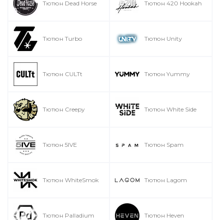
Тютюн Dead Horse
Тютюн 420 Hookah
Тютюн Turbo
Тютюн Unity
Тютюн CULTt
Тютюн Yummy
Тютюн Creepy
Тютюн White Side
Тютюн 5IVE
Тютюн Spam
Тютюн WhiteSmok
Тютюн Lagom
Тютюн Palladium
Тютюн Heven