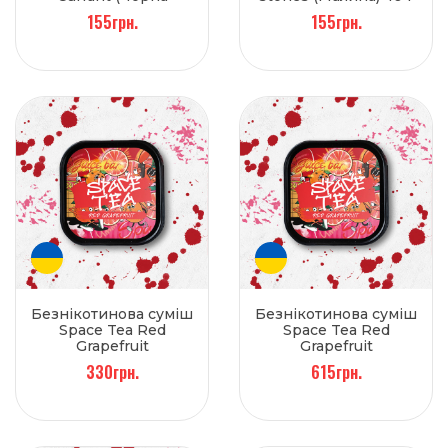
смородина) 40 г
155грн.
155грн.
Безнікотинова суміш
Безнікотинова суміш
Space Tea Red
Space Tea Red
Grapefruit
Grapefruit
(Грейпфрут) 100 г
(Грейпфрут) 250 г
330грн.
615грн.