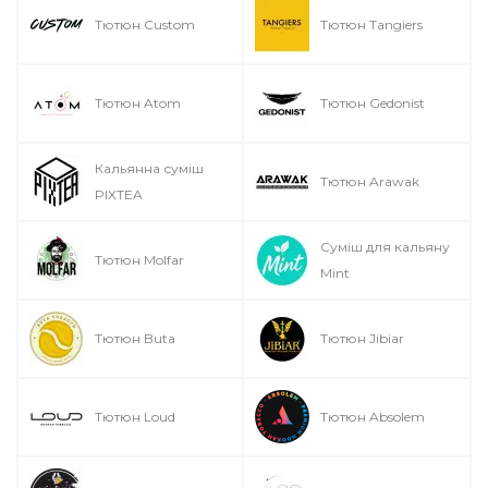
Тютюн Custom
Тютюн Tangiers
Тютюн Atom
Тютюн Gedonist
Кальянна суміш
Тютюн Arawak
PIXTEA
Суміш для кальяну
Тютюн Molfar
Mint
Тютюн Buta
Тютюн Jibiar
Тютюн Loud
Тютюн Absolem