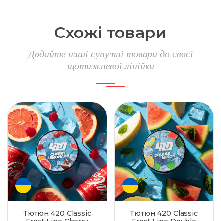
Схожі товари
Додайте наші супутні товари до своєї
щотижневої лінійки
Тютюн 420 Classic
Тютюн 420 Classic
Frost Line Cherry
Frost Line Double