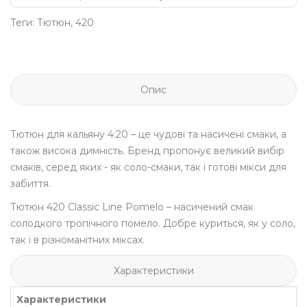
Теги:
Тютюн
,
420
Опис
Тютюн для кальяну 4:20 – це чудові та насичені смаки, а
також висока димність. Бренд пропонує великий вибір
смаків, серед яких - як соло-смаки, так і готові мікси для
забиття.
Тютюн 420 Classic Line Pomelo – насичений смак
солодкого тропічного помело. Добре куриться, як у соло,
так і в різноманітних міксах.
Характеристики
Характеристики