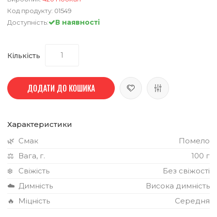
Код продукту:
01549
В наявності
Доступність:
Кількість
ДОДАТИ ДО КОШИКА
Характеристики
🌿
Смак
Помело
⚖️
Вага, г.
100 г
❄️
Свіжість
Без свіжості
☁️
Димність
Висока димність
🔥
Міцність
Середня