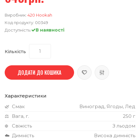
Виробник:
420 Hookah
Код продукту:
00349
В наявності
Доступність:
Кількість
ДОДАТИ ДО КОШИКА
Характеристики
🌿
Смак
Виноград, Ягоды, Лед
⚖️
Вага, г.
250 г
❄️
Свіжість
З льодом
☁️
Димність
Висока димність