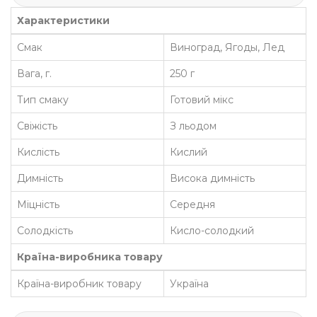
Характеристики
Смак
Виноград, Ягоды, Лед
Вага, г.
250 г
Тип смаку
Готовий мікс
Свіжість
З льодом
Кислість
Кислий
Димність
Висока димність
Міцність
Середня
Солодкість
Кисло-солодкий
Країна-виробника товару
Країна-виробник товару
Україна