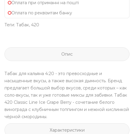
Оплата при отриманні на пошті
Оплата по реквізитам банку
Теги:
Табак
,
420
Опис
Табак для кальяна
4:20
- это превосходные и
насыщенные вкусы, а также высокая дымность. Бренд
предлагает большой выбор вкусов, среди которых – как
соло-вкусы, так и уже готовые миксы для забивки. Табак
420 Classic Line
Ice Grape Berry - cочетание белого
винограда с клубничным топпингом и нежной кислинкой
чёрной смородины.
Характеристики