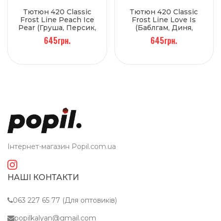
Тютюн 420 Classic
Тютюн 420 Classic
Frost Line Peach Ice
Frost Line Love Is
Pear (Груша, Персик,
(Баблгам, Диня,
Лід) 250 г
Кавун) 250 г
645грн.
645грн.
Інтернет-магазин Popil.com.ua
НАШІ КОНТАКТИ
063 227 65 77 (Для оптовиків)
popilkalyan@gmail.com