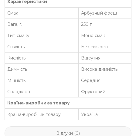
Характеристики
Смак
Арбузный фреш
Вага, г.
250 г
Тип смаку
Моно смак
Свіжість
Без свіжості
Кислість
Відсутня
Димність
Висока димність
Міцність
Середня
Солодкість
Фруктовий
Країна-виробника товару
Країна-виробник товару
Україна
Відгуки (0)