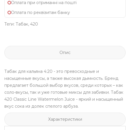
Оплата при отриманні на пошті
Оплата по реквізитам банку
Теги:
Табак
,
420
Опис
Табак для кальяна
4:20
- это превосходные и
насыщенные вкусы, а также высокая дымность. Бренд
предлагает большой выбор вкусов, среди которых – как
соло-вкусы, так и уже готовые миксы для забивки. Табак
420 Classic Line
Watermelon Juice - яркий и насыщенный
вкус сока из долек спелого арбуза.
Характеристики