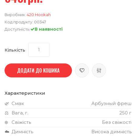
Виробник:
420 Hookah
Код продукту:
00347
В наявності
Доступність:
Кількість
ДОДАТИ ДО КОШИКА
Характеристики
🌿
Смак
Арбузный фреш
⚖️
Вага, г.
250 г
❄️
Свіжість
Без свіжості
☁️
Димність
Висока димність