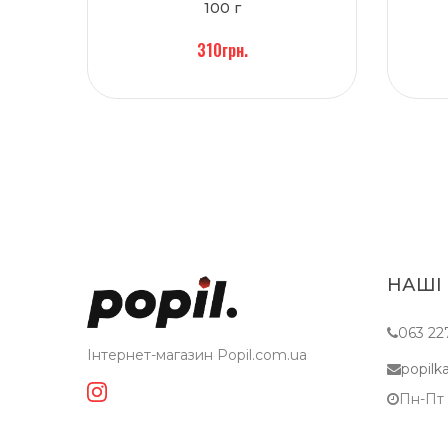
100 г
310грн.
НАШІ
063 22
Інтернет-магазин Popil.com.ua
popil
Пн-Пт c