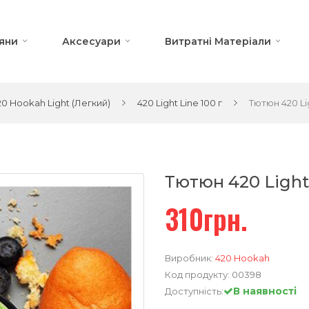
яни
Аксесуари
Витратні Матеріали
0 Hookah Light (Легкий)
420 Light Line 100 г
Тютюн 420 Li
Тютюн 420 Light
310грн.
Виробник:
420 Hookah
Код продукту:
00398
В наявності
Доступність: