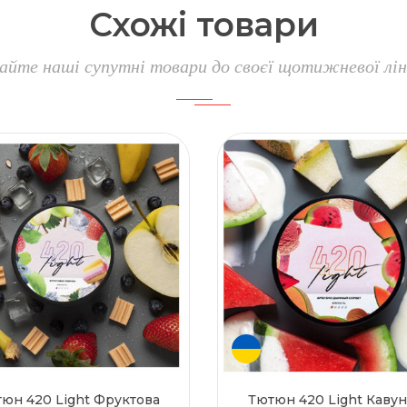
Схожі
товари
айте наші супутні товари до своєї щотижневої лін
юн 420 Light Фруктова
Тютюн 420 Light Каву