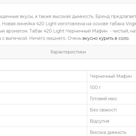
ыщенные вкусы, а также высокая дымность. Бренд предлагает
.
Новая линейка 420 Light изготовлена на основе табака Virgi
ым ароматом.
Табак 420 Light
Черничный Мафин - чистый, на
а с выпечкой. Ничего лишнего. Очень
вкусно курить в соло.
Характеристики
Черничный Мафин
100 г
Готовий мікс
Без свіжості
Відсутня
Висока димність