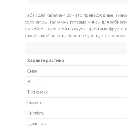
Табак для кальяна
4:20
- это превосходные и нас
соло-вкусы, так и уже готовые миксы для забивки
мягкой, сладковатой на вкус с приятным фруктов
такой какой он есть. Хорошо чувствуется черник
Характеристики
Смак
Вага, г.
Тип смаку
Свіжість
Кислість
Димність