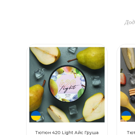
Дод
Тютюн 420 Light Айс Груша
Тют