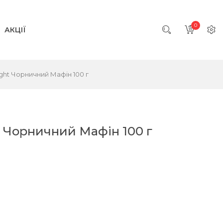
0
АКЦІЇ
ght Чорничний Мафін 100 г
 Чорничний Мафін 100 г