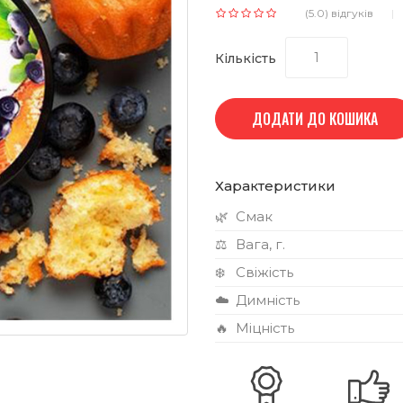
(5.0) відгуків
Кількість
ДОДАТИ ДО КОШИКА
Характеристики
🌿
Смак
⚖️
Вага, г.
❄️
Свіжість
☁️
Димність
🔥
Міцність