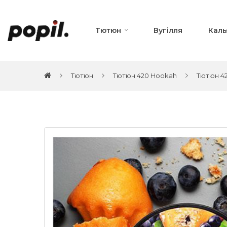
Тютюн
Вугілля
Каль
Тютюн
Тютюн 420 Hookah
Тютюн 42