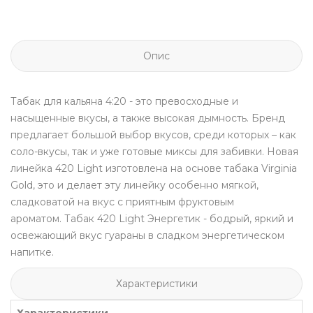
Опис
Табак для кальяна
4:20
- это превосходные и
насыщенные вкусы, а также высокая дымность. Бренд
предлагает большой выбор вкусов, среди которых – как
соло-вкусы, так и уже готовые миксы для забивки.
Новая
линейка 420 Light изготовлена на основе табака Virginia
Gold, это и делает эту линейку особенно мягкой,
сладковатой на вкус с приятным фруктовым
ароматом.
Табак 420 Light
Энергетик - бодрый, яркий и
освежающий вкус гуараны в сладком энергетическом
напитке.
Характеристики