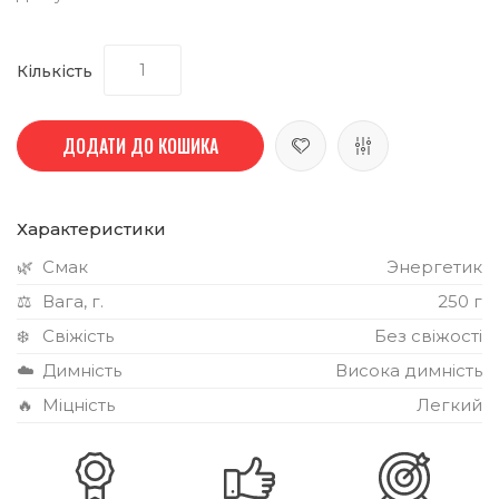
Кількість
ДОДАТИ ДО КОШИКА
Характеристики
🌿
Смак
Энергетик
⚖️
Вага, г.
250 г
❄️
Свіжість
Без свіжості
☁️
Димність
Висока димність
🔥
Міцність
Легкий