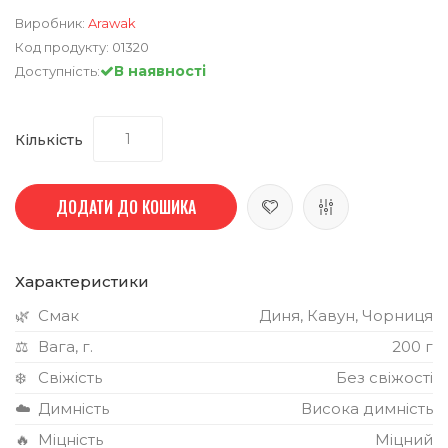
Виробник:
Arawak
Код продукту:
01320
В наявності
Доступність:
Кількість
ДОДАТИ ДО КОШИКА
Характеристики
🌿
Смак
Диня, Кавун, Чорниця
⚖️
Вага, г.
200 г
❄️
Свіжість
Без свіжості
☁️
Димність
Висока димність
🔥
Міцність
Міцний