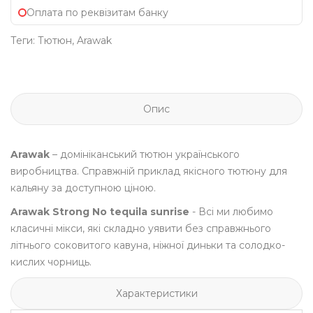
Оплата по реквізитам банку
Теги:
Тютюн
,
Arawak
Опис
Arawak
– домініканський тютюн українського
виробництва. Справжній приклад якісного тютюну для
кальяну за доступною ціною.
Arawak Strong No tequila sunrise
- Всі ми любимо
класичні мікси, які складно уявити без справжнього
літнього соковитого кавуна, ніжної диньки та солодко-
кислих чорниць.
Характеристики