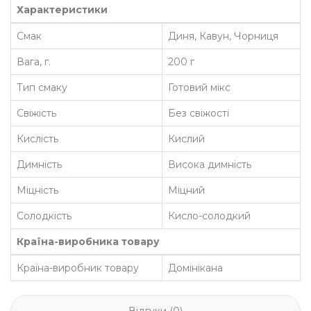
Характеристики
Смак
Диня, Кавун, Чорниця
Вага, г.
200 г
Тип смаку
Готовий мікс
Свіжість
Без свіжості
Кислість
Кислий
Димність
Висока димність
Міцність
Міцний
Солодкість
Кисло-солодкий
Країна-виробника товару
Країна-виробник товару
Домінікана