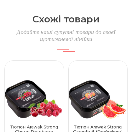
Схожі товари
Додайте наші супутні товари до своєї
щотижневої лінійки
Тютюн Arawak Strong
Тютюн Arawak Strong
Cherry Raspberry
Grapefruit (Грейпфрут)