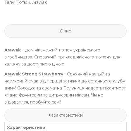
Теги:
Тютюн
,
Arawak
Опис
Arawak
– домініканський тютюн українського
виробництва. Справжній приклад якісного тютюну для
кальяну за доступною ціною.
Arawak Strong Strawberry
- Сонячний настрій та
насичений смак від першої затяжки до останнього клубу
диму! Солодка та ароматна Полуниця надасть пікантності
ягідно-фруктовим та цитрусовим міксам. Чи не
відірватися, пробуйте самі!
Характеристики
Характеристики