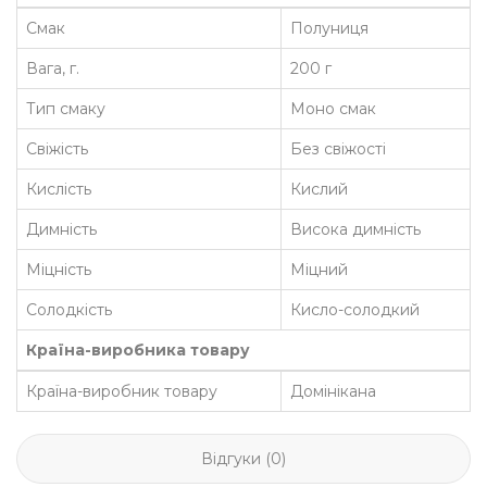
Смак
Полуниця
Вага, г.
200 г
Тип смаку
Моно смак
Свіжість
Без свіжості
Кислість
Кислий
Димність
Висока димність
Міцність
Міцний
Солодкість
Кисло-солодкий
Країна-виробника товару
Країна-виробник товару
Домінікана
Відгуки (0)