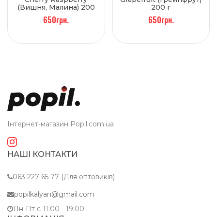
(Вишня, Малина) 200
200 г
г
650грн.
650грн.
Інтернет-магазин Popil.com.ua
НАШІ КОНТАКТИ
063 227 65 77 (Для оптовиків)
popilkalyan@gmail.com
Пн-Пт c 11:00 - 19:00