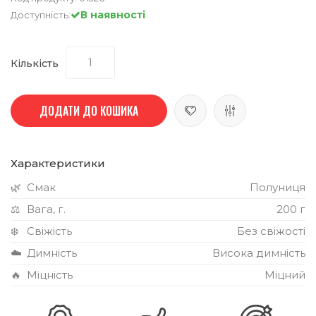
В наявності
Доступність:
Кількість
ДОДАТИ ДО КОШИКА
Характеристики
🌿
Смак
Полуниця
⚖️
Вага, г.
200 г
❄️
Свіжість
Без свіжості
☁️
Димність
Висока димність
🔥
Міцність
Міцний