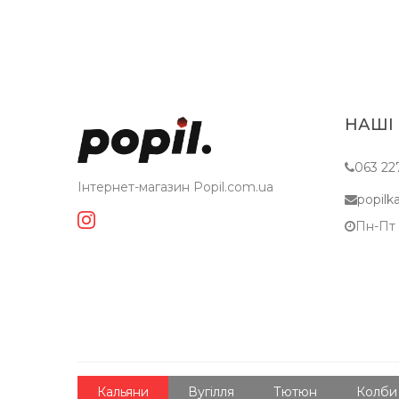
НАШІ
063 22
Інтернет-магазин Popil.com.ua
popil
Пн-Пт c
Кальяни
Вугілля
Тютюн
Колби