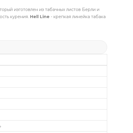
оторый изготовлен из табачных листов Берли и
ость курения.
Hell Line
- крепкая линейка табака
ь