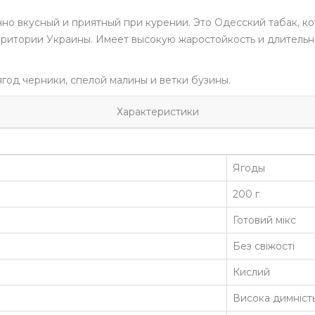
чно вкусный и приятный при курении. Это Одесский табак, к
рритории Украины. Имеет высокую жаростойкость и длительн
ягод черники, спелой малины и ветки бузины.
Характеристики
Ягоды
200 г
Готовий мікс
Без свіжості
Кислий
Висока димніст