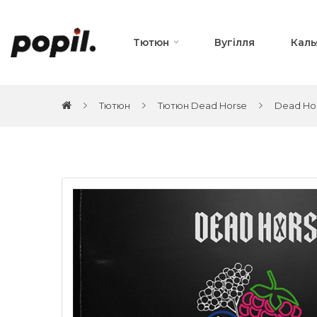
Тютюн
Вугілля
Каль
Тютюн
Тютюн Dead Horse
Dead Hor