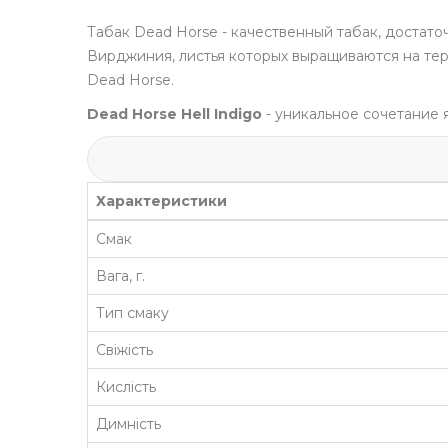
Табак Dead Horse - качественный табак, достато
Вирджиния, листья которых выращиваются на те
Dead Horse.
Dead Horse Hell Indigo
- уникальное сочетание 
Характеристики
Смак
Вага, г.
Тип смаку
Свіжість
Кислість
Димність