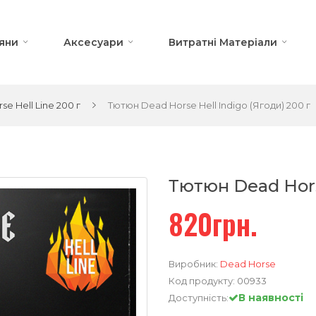
яни
Аксесуари
Витратні Матеріали
se Hell Line 200 г
Тютюн Dead Horse Hell Indigo (Ягоди) 200 г
Тютюн Dead Horse
820грн.
Виробник:
Dead Horse
Код продукту:
00933
В наявності
Доступність: