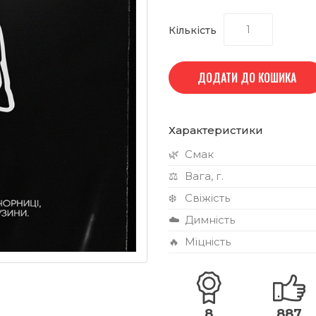
Кількість
ДОДАТИ ДО КОШИКА
Характеристики
🌿
Смак
⚖️
Вага, г.
❄️
Свіжість
☁️
Димність
🔥
Міцність
8
887