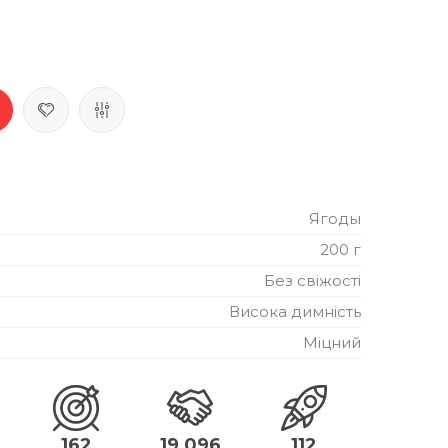
Ягоды
200 г
Без свіжості
Висока димність
Міцний
162
19,096
112