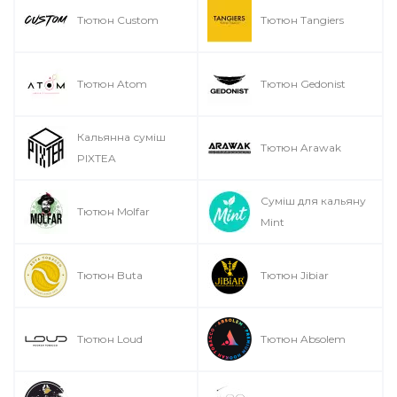
Тютюн Custom
Тютюн Tangiers
Тютюн Atom
Тютюн Gedonist
Кальянна суміш
Тютюн Arawak
PIXTEA
Суміш для кальяну
Тютюн Molfar
Mint
Тютюн Buta
Тютюн Jibiar
Тютюн Loud
Тютюн Absolem