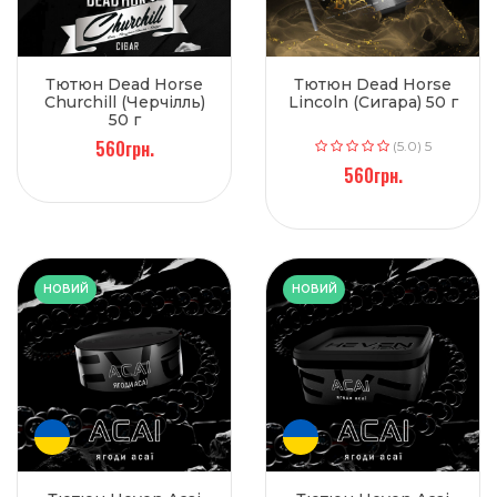
Тютюн Dead Horse
Тютюн Dead Horse
Churchill (Черчілль)
Lincoln (Сигара) 50 г
50 г
560грн.
(5.0) 5
560грн.
НОВИЙ
НОВИЙ