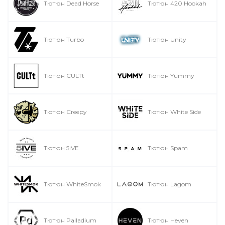
Тютюн Dead Horse
Тютюн 420 Hookah
Тютюн Turbo
Тютюн Unity
Тютюн CULTt
Тютюн Yummy
Тютюн Creepy
Тютюн White Side
Тютюн 5IVE
Тютюн Spam
Тютюн WhiteSmok
Тютюн Lagom
Тютюн Palladium
Тютюн Heven