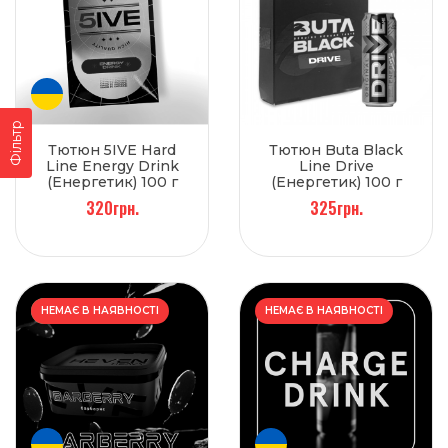
Фільтр
Тютюн 5IVE Hard
Тютюн Buta Black
Line Energy Drink
Line Drive
(Енергетик) 100 г
(Енергетик) 100 г
320грн.
325грн.
НОВИЙ
НЕМАЄ В НАЯВНОСТІ
НЕМАЄ В НАЯВНОСТІ