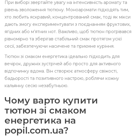
При виборі звертайте увагу на інтенсивність аромату та
рівень зволоження тютюну. Моноаромати підходять тим,
хто любить яскравий, концентрований смак, тоді як мікси
дають змогу експериментувати з поєднанням фруктових,
ягідних або м’ятних нот. Важливо, щоб тютюн прогрівався
рівномірно та зберігав стабільний смак протягом усієї
сесії, забезпечуючи насичене та приємне куріння.
Тютюн зі смаком енергетика ідеально підходить для
вечірок, дружніх зустрічей або просто для активного
відпочинку вдома. Він створює атмосферу свіжості,
бадьорості та позитивного настрою, роблячи кожну
кальянну сесію незабутньою.
Чому варто купити
тютюн зі смаком
енергетика на
popil.com.ua?