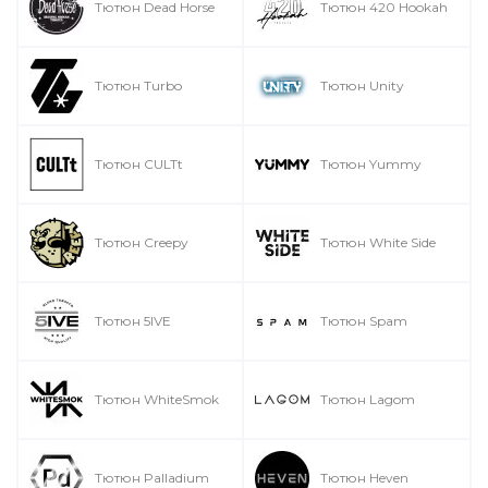
Тютюн Dead Horse
Тютюн 420 Hookah
Тютюн Turbo
Тютюн Unity
Тютюн CULTt
Тютюн Yummy
Тютюн Creepy
Тютюн White Side
Тютюн 5IVE
Тютюн Spam
Тютюн WhiteSmok
Тютюн Lagom
Тютюн Palladium
Тютюн Heven