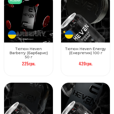
НОВИЙ
Тютюн Heven
Тютюн Heven Energy
Barberry (Барбарис)
(Енергетик) 100 г
50 г
225грн.
420грн.