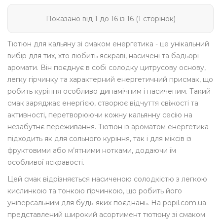
Показано від 1 до 16 із 16 (1 сторінок)
Тютюн для кальяну зі смаком енергетика - це унікальний
вибір для тих, хто любить яскраві, насичені та бадьорі
аромати. Він поєднує в собі солодку цитрусову основу,
легку гірчинку та характерний енергетичний присмак, що
робить куріння особливо динамічним і насиченим. Такий
смак заряджає енергією, створює відчуття свіжості та
активності, перетворюючи кожну кальянну сесію на
незабутнє переживання. Тютюн із ароматом енергетика
підходить як для сольного куріння, так і для міксів із
фруктовими або м’ятними нотками, додаючи їм
особливої яскравості.
Цей смак відрізняється насиченою солодкістю з легкою
кислинкою та тонкою гірчинкою, що робить його
універсальним для будь-яких поєднань. На popil.com.ua
представлений широкий асортимент тютюну зі смаком