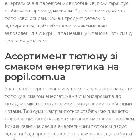
енергетика від перевірених виробників, який гарантує
стабільність аромату, насичений дим та високу якість
тютюнової основи. Кожен продукт ретельно
відбирається, щоб забезпечити максимальне
задоволення від куріння та незмінну інтенсивність смаку
протягом усієї сесії.
Асортимент тютюну зі
смаком енергетика на
popil.com.ua
У каталозі інтернет-магазину представлені різні варіанти
тютюну зі смаком енергетика - від моноароматів до
складних міксів із фруктовими, цитрусовими та м’ятними
нотами. Такі суміші відрізняються стабільною димністю,
рівномірним прогріванням і яскравим смаковим профілем.
Кожна кальянна сесія з енергетичним тютюном дарує
відчуття бадьорості, свіжості та насиченості, що робить її