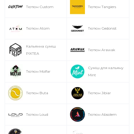
Тютюн Custom
Тютюн Tangiers
Тютюн Atom
Тютюн Gedonist
Кальянна суміш
Тютюн Arawak
PIXTEA
Суміш для кальяну
Тютюн Molfar
Mint
Тютюн Buta
Тютюн Jibiar
Тютюн Loud
Тютюн Absolem