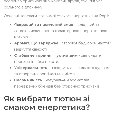
особливо приємною як у компанії друзів, так і під час
сольного відпочинку.
Основні переваги тютюну зі смаком енергетика на Popil:
Яскравий та насичений смак
- солодкий, із
легкою кислинкою та характерною енергетичною
ноткою.
Аромат, що заряджає
- створює бадьорий настрій
і відчуття свіжості.
Стабільне горіння і густий дим
- рівномірне
прогрівання без гіркоти.
Універсальність
- підходить для сольного куріння
та створення оригінальних міксів.
Висока якість
- натуральний аромат від
перевірених брендів без сторонніх присмаків.
Як вибрати тютюн зі
смаком енергетика?